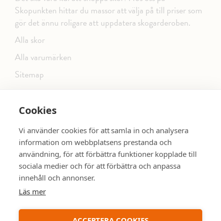
Skopunkten hittar du massor att välja på till priser som
gör det ännu roligare att uppdatera skogarderoben.
Alla skor
Alla varumärken
Sitemap
Cookies
FÖLJ OSS PÅ SOCIALA MEDIER
Vi använder cookies för att samla in och analysera
information om webbplatsens prestanda och
användning, för att förbättra funktioner kopplade till
sociala medier och för att förbättra och anpassa
dinsko.se
SE MER SKOR:
innehåll och annonser.
Läs mer
ACCEPTERA COOKIES