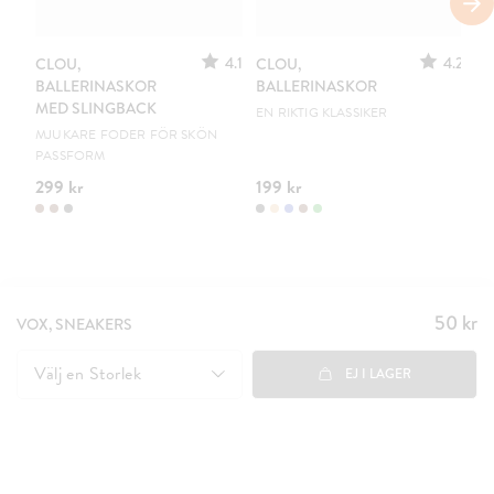
S
4.1
4.2
CLOU,
CLOU,
LE
BALLERINASKOR
BALLERINASKOR
S
MED SLINGBACK
EN RIKTIG KLASSIKER
UR
MJUKARE FODER FÖR SKÖN
PASSFORM
299 kr
199 kr
15
50 kr
Pris
:
VOX, SNEAKERS
50 kr
Välj en
Storlek
EJ I LAGER