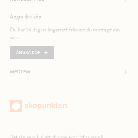
Ångra ditt köp
Du har 14 dagars ångerrätt från att du mottagit din
vara.
ÅNGRA KÖP
+
MEDLEM
Det ska vara kul att shoppa skor! Hos oss på