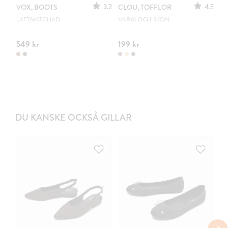
3.2
4.5
VOX, BOOTS
CLOU, TOFFLOR
C
S
LÄTTMATCHAD
VARM OCH SKÖN
PO
549 kr
199 kr
44
DU KANSKE OCKSÅ GILLAR