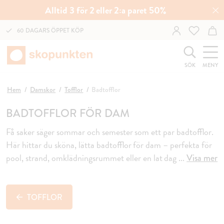
Alltid 3 för 2 eller 2:a paret 50%
60 DAGARS ÖPPET KÖP
SÖK
MENY
Hem
Damskor
Tofflor
Badtofflor
BADTOFFLOR FÖR DAM
Få saker säger sommar och semester som ett par badtofflor.
Här hittar du sköna, lätta badtofflor för dam – perfekta för
pool, strand, omklädningsrummet eller en lat dag
...
Visa mer
TOFFLOR