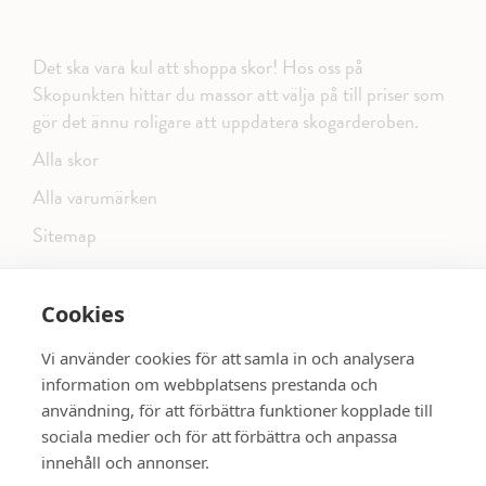
Det ska vara kul att shoppa skor! Hos oss på
Skopunkten hittar du massor att välja på till priser som
gör det ännu roligare att uppdatera skogarderoben.
Alla skor
Alla varumärken
Sitemap
Cookies
FÖLJ OSS PÅ SOCIALA MEDIER
Vi använder cookies för att samla in och analysera
information om webbplatsens prestanda och
användning, för att förbättra funktioner kopplade till
sociala medier och för att förbättra och anpassa
dinsko.se
SE MER SKOR:
innehåll och annonser.