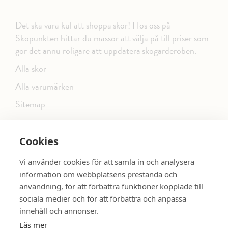
Det ska vara kul att shoppa skor! Hos oss på
Skopunkten hittar du massor att välja på till priser som
gör det ännu roligare att uppdatera skogarderoben.
Alla skor
Alla varumärken
Sitemap
Cookies
FÖLJ OSS PÅ SOCIALA MEDIER
Vi använder cookies för att samla in och analysera
information om webbplatsens prestanda och
användning, för att förbättra funktioner kopplade till
sociala medier och för att förbättra och anpassa
dinsko.se
SE MER SKOR:
innehåll och annonser.
Läs mer