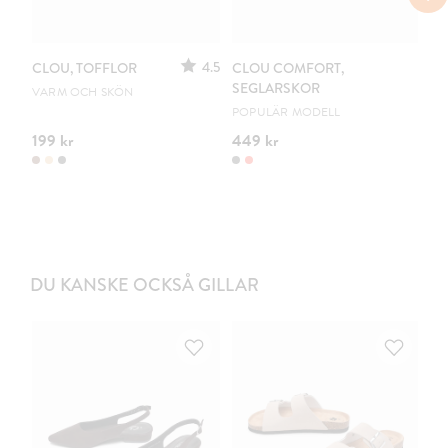
4.5
CLOU, TOFFLOR
CLOU COMFORT,
CL
SEGLARSKOR
VARM OCH SKÖN
DR
POPULÄR MODELL
199 kr
449 kr
54
DU KANSKE OCKSÅ GILLAR