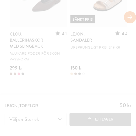
SÄNKT PRIS
4.1
4.4
CLOU,
LEJON,
C
BALLERINASKOR
SANDALER
B
MED SLINGBACK
URSPRUNGLIGT PRIS: 249 KR
EN
MJUKARE FODER FÖR SKÖN
PASSFORM
299 kr
150 kr
19
50 kr
Pris
:
LEJON, TOFFLOR
50 kr
Välj en
Storlek
EJ I LAGER