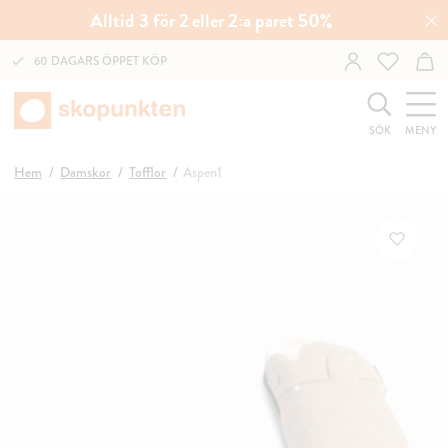
Alltid 3 för 2 eller 2:a paret 50%
60 DAGARS ÖPPET KÖP
SÖK
MENY
Hem
Damskor
Tofflor
Aspen1