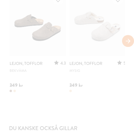
S
4.3
5
LEJON, TOFFLOR
LEJON, TOFFLOR
C
S
BEKVÄMA
MYSIG
UR
349 kr
349 kr
35
DU KANSKE OCKSÅ GILLAR