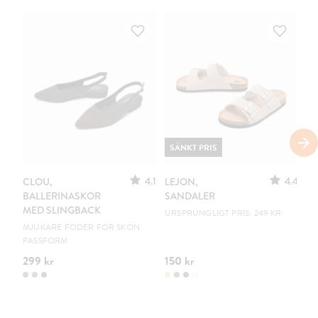
SÄNKT PRIS
4.1
4.4
CLOU,
LEJON,
C
BALLERINASKOR
SANDALER
B
MED SLINGBACK
URSPRUNGLIGT PRIS: 249 KR
EN
MJUKARE FODER FÖR SKÖN
PASSFORM
299 kr
150 kr
19