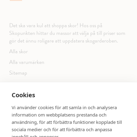
Det ska vara kul att shoppa skor! Hos oss på
Skopunkten hittar du massor att välja på till priser som
gör det ännu roligare att uppdatera skogarderoben.
Alla skor
Alla varumärken
Sitemap
Cookies
FÖLJ OSS PÅ SOCIALA MEDIER
Vi använder cookies för att samla in och analysera
information om webbplatsens prestanda och
användning, för att förbättra funktioner kopplade till
sociala medier och för att förbättra och anpassa
dinsko.se
SE MER SKOR:
innehåll och annonser.