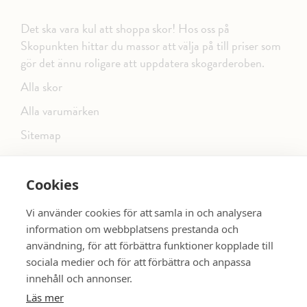
Det ska vara kul att shoppa skor! Hos oss på
Skopunkten hittar du massor att välja på till priser som
gör det ännu roligare att uppdatera skogarderoben.
Alla skor
Alla varumärken
Sitemap
Cookies
FÖLJ OSS PÅ SOCIALA MEDIER
Vi använder cookies för att samla in och analysera
information om webbplatsens prestanda och
användning, för att förbättra funktioner kopplade till
sociala medier och för att förbättra och anpassa
dinsko.se
SE MER SKOR:
innehåll och annonser.
Läs mer