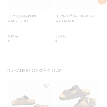
C
LEJON, SNEAKERS
LEJON, HÖGA SNEAKERS,
LE
WATERPROOF
WATERPROOF
V
K
W
649 kr
699 kr
69
DU KANSKE OCKSÅ GILLAR