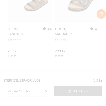
4.6
4.6
LEJON,
LEJON,
LE
SANDALER
SANDALER
S
BEKVÄMA
BEKVÄMA
CL
299 kr
299 kr
39
50 kr
Pris
:
STEPSIDE, ESPADRILLOS
50 kr
Välj en
Storlek
EJ I LAGER