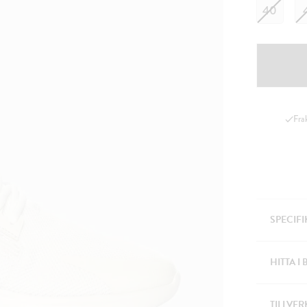
40
Fra
SPECIF
HITTA I 
TILLVER