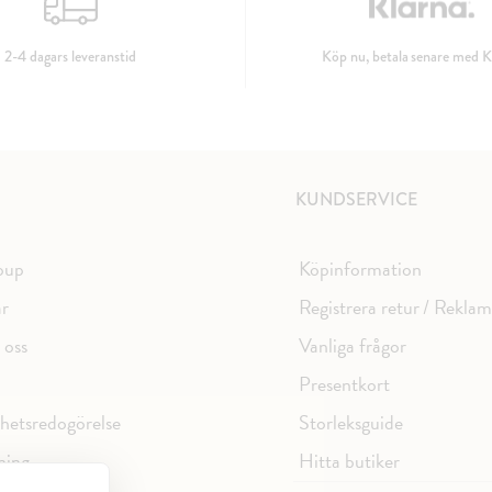
2-4 dagars leveranstid
Köp nu, betala senare med K
KUNDSERVICE
oup
Köpinformation
ar
Registrera retur / Rekla
 oss
Vanliga frågor
Presentkort
ghetsredogörelse
Storleksguide
ning
Hitta butiker