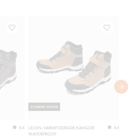
COMING SOON
4.6
4.6
LEJON, VARMFODRADE KÄNGOR
LEJON,
WATERPROOF
UTTAGB