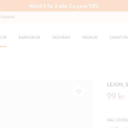
Alltid 3 för 2 eller 2:a paret 50%
ETALNING
KOR
BARNSKOR
SKOVÅRD
VÄSKOR
SÄNKT PR
LEJON, 
Nuvarande 
99 kr
VÄLJ STOR