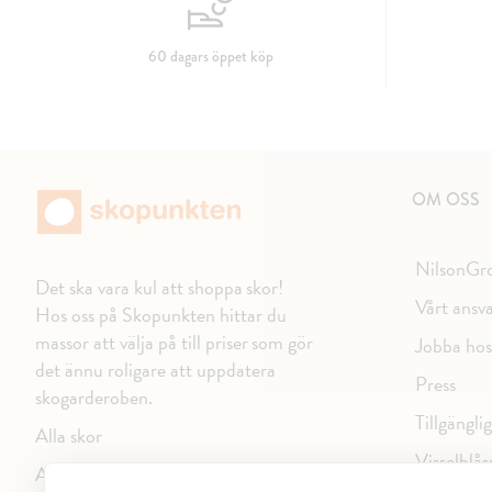
60 dagars öppet köp
OM OSS
NilsonGr
Det ska vara kul att shoppa skor!
Vårt ansv
Hos oss på Skopunkten hittar du
massor att välja på till priser som gör
Jobba hos
det ännu roligare att uppdatera
Press
skogarderoben.
Tillgängli
Alla skor
Visselblås
Alla varumärken