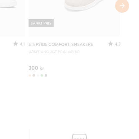
SÄNKT PRIS
4.1
4.3
STEPSIDE COMFORT, SNEAKERS
LEJON,
URSPRUNGLIGT PRIS: 449 KR
BEKVÄ
300 kr
299 kr