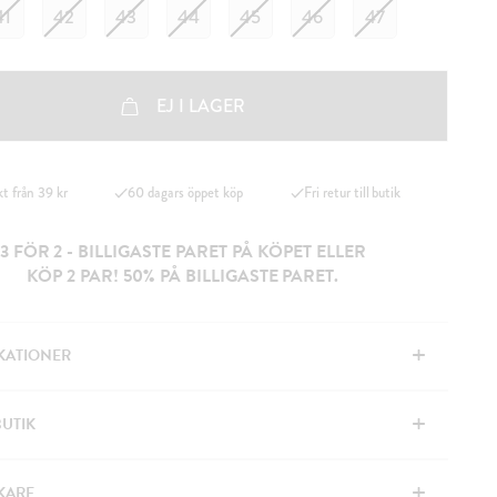
41
42
43
44
45
46
47
EJ I LAGER
kt från 39 kr
60 dagars öppet köp
Fri retur till butik
3 FÖR 2 - BILLIGASTE PARET PÅ KÖPET ELLER
KÖP 2 PAR! 50% PÅ BILLIGASTE PARET.
+
IKATIONER
+
BUTIK
+
KARE