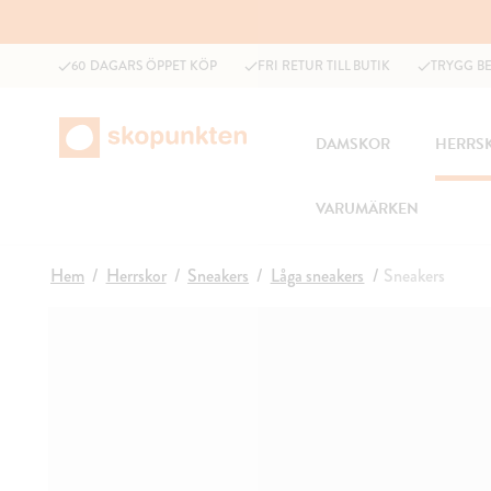
60 DAGARS ÖPPET KÖP
FRI RETUR TILL BUTIK
TRYGG B
DAMSKOR
HERRS
VARUMÄRKEN
Hem
Herrskor
Sneakers
Låga sneakers
Sneakers