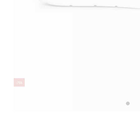
-
75
%