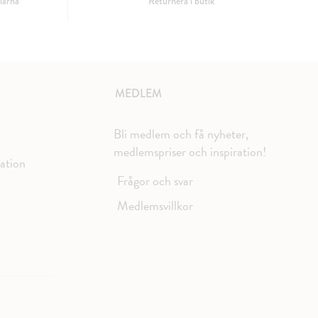
larna
Returnera i butik
MEDLEM
Bli medlem och få nyheter,
medlemspriser och inspiration!
mation
Frågor och svar
Medlemsvillkor