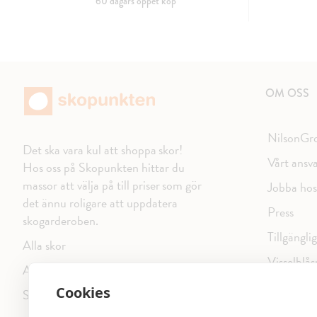
60 dagars öppet köp
OM OSS
NilsonGr
Det ska vara kul att shoppa skor!
Vårt ansv
Hos oss på Skopunkten hittar du
massor att välja på till priser som gör
Jobba hos
det ännu roligare att uppdatera
Press
skogarderoben.
Tillgängli
Alla skor
Visselblås
Alla varumärken
Integritet
Cookies
Sitemap
Cookiepo