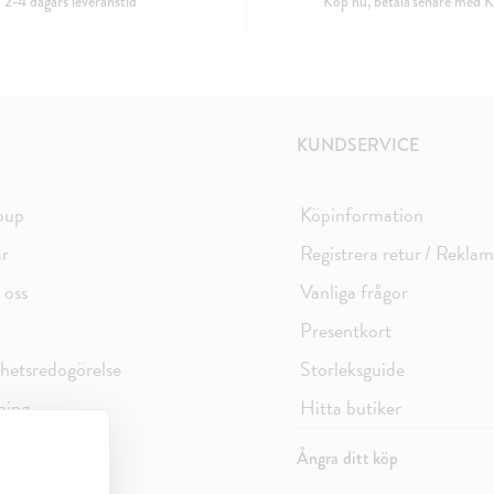
2-4 dagars leveranstid
Köp nu, betala senare med K
KUNDSERVICE
oup
Köpinformation
ar
Registrera retur / Rekla
 oss
Vanliga frågor
Presentkort
ghetsredogörelse
Storleksguide
ning
Hitta butiker
spolicy
Ångra ditt köp
licy