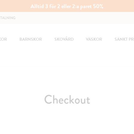
Alltid 3 för 2 eller 2:a paret 50%
ETALNING
KOR
BARNSKOR
SKOVÅRD
VÄSKOR
SÄNKT PR
Checkout