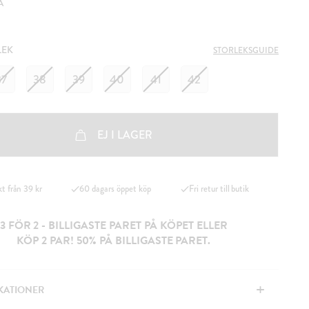
A
LEK
STORLEKSGUIDE
37
38
39
40
41
42
EJ I LAGER
kt från 39 kr
60 dagars öppet köp
Fri retur till butik
3 FÖR 2 - BILLIGASTE PARET PÅ KÖPET ELLER
KÖP 2 PAR! 50% PÅ BILLIGASTE PARET.
+
IKATIONER