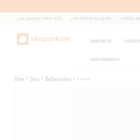
60 DAGARS ÖPPET KÖP
FRI RETUR TILL BUTIK
TRYGG B
DAMSKOR
HERRS
VARUMÄRKEN
Hem
Skor
Ballerinaskor
Jasmin