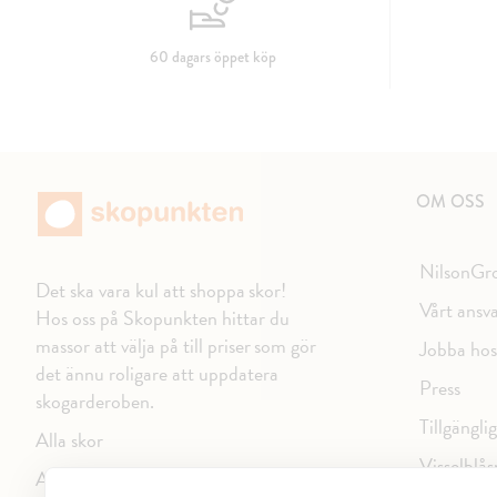
60 dagars öppet köp
OM OSS
NilsonGr
Det ska vara kul att shoppa skor!
Vårt ansv
Hos oss på Skopunkten hittar du
massor att välja på till priser som gör
Jobba hos
det ännu roligare att uppdatera
Press
skogarderoben.
Tillgängli
Alla skor
Visselblås
Alla varumärken