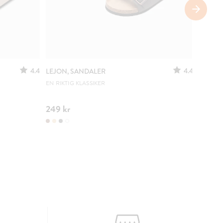
4.4
4.4
LEJON, SANDALER
CLOU,
SLING
EN RIKTIG KLASSIKER
JUSTER
249 kr
299 kr