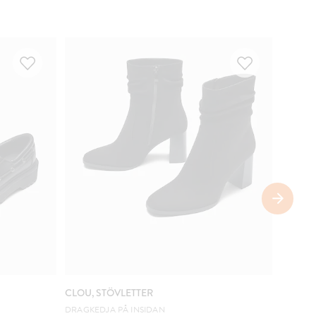
COMIN
CLOU, STÖVLETTER
VOX, S
DRAGKEDJA PÅ INSIDAN
HALV D