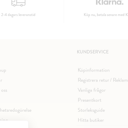
2-4 dagars leveranstid
Köp nu, betala senare med K
KUNDSERVICE
oup
Köpinformation
ar
Registrera retur / Rekla
 oss
Vanliga frågor
Presentkort
ghetsredogörelse
Storleksguide
ning
Hitta butiker