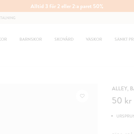
Alltid 3 för 2 eller 2:a paret 50%
ETALNING
KOR
BARNSKOR
SKOVÅRD
VÄSKOR
SÄNKT PR
ALLEY, 
Pris
:
50 kr
50 kr
URSPRUNG