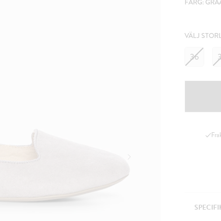
FÄRG:
GRÅ
VÄLJ STOR
36
Fra
SPECIF