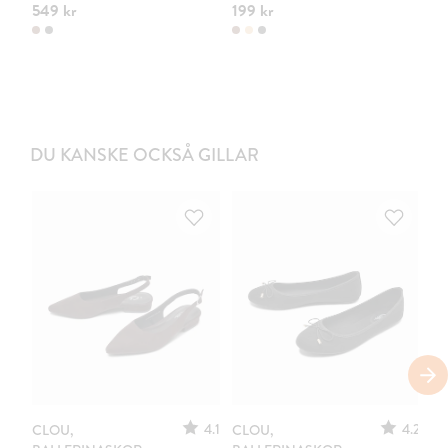
549 kr
199 kr
44
DU KANSKE OCKSÅ GILLAR
S
4.1
4.2
CLOU,
CLOU,
LE