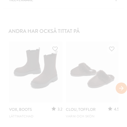
ANDRA HAR OCKSÅ TITTAT PÅ
3.2
4.5
VOX, BOOTS
CLOU, TOFFLOR
C
S
LÄTTMATCHAD
VARM OCH SKÖN
PO