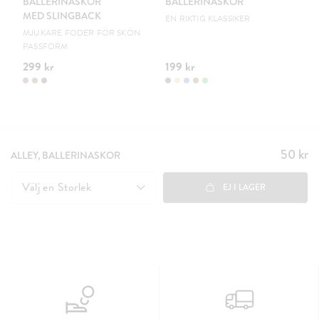
BALLERINASKOR
BALLERINASKOR
S
MED SLINGBACK
EN RIKTIG KLASSIKER
UR
MJUKARE FODER FÖR SKÖN
PASSFORM
299 kr
199 kr
15
50 kr
Pris
:
ALLEY, BALLERINASKOR
50 kr
Välj en
Storlek
EJ I LAGER