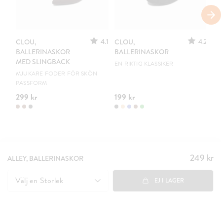
S
4.1
4.2
CLOU,
CLOU,
LE
BALLERINASKOR
BALLERINASKOR
S
MED SLINGBACK
EN RIKTIG KLASSIKER
UR
MJUKARE FODER FÖR SKÖN
PASSFORM
299 kr
199 kr
15
249 kr
Pris
:
ALLEY, BALLERINASKOR
249 kr
Välj en
Storlek
EJ I LAGER