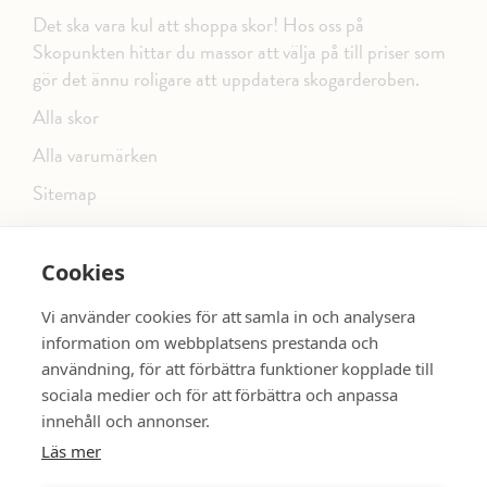
Det ska vara kul att shoppa skor! Hos oss på
Skopunkten hittar du massor att välja på till priser som
gör det ännu roligare att uppdatera skogarderoben.
Alla skor
Alla varumärken
Sitemap
Cookies
FÖLJ OSS PÅ SOCIALA MEDIER
Vi använder cookies för att samla in och analysera
information om webbplatsens prestanda och
användning, för att förbättra funktioner kopplade till
sociala medier och för att förbättra och anpassa
dinsko.se
SE MER SKOR:
innehåll och annonser.
Läs mer