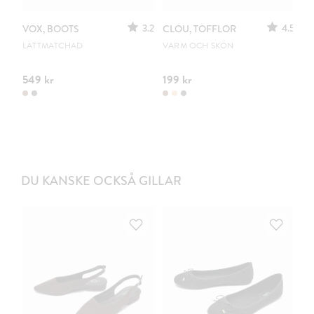
3.2
4.5
VOX, BOOTS
CLOU, TOFFLOR
C
S
LÄTTMATCHAD
VARM OCH SKÖN
PO
549 kr
199 kr
44
DU KANSKE OCKSÅ GILLAR