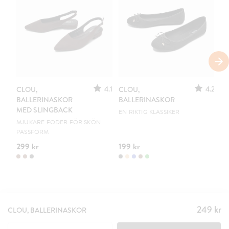
S
4.1
4.2
CLOU,
CLOU,
LE
BALLERINASKOR
BALLERINASKOR
S
MED SLINGBACK
EN RIKTIG KLASSIKER
UR
MJUKARE FODER FÖR SKÖN
PASSFORM
299 kr
199 kr
15
249 kr
Pris
:
CLOU, BALLERINASKOR
249 kr