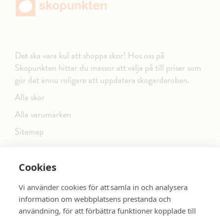
Det ska vara kul att shoppa skor! Hos oss på
Skopunkten hittar du massor att välja på till priser som
gör det ännu roligare att uppdatera skogarderoben.
Alla skor
Alla varumärken
Sitemap
Cookies
FÖLJ OSS PÅ SOCIALA MEDIER
Vi använder cookies för att samla in och analysera
information om webbplatsens prestanda och
användning, för att förbättra funktioner kopplade till