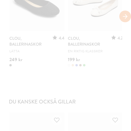
4.4
4.2
CLOU,
CLOU,
C
BALLERINASKOR
BALLERINASKOR
B
LÄTTA
EN RIKTIG KLASSIKER
DE
249 kr
199 kr
24
DU KANSKE OCKSÅ GILLAR