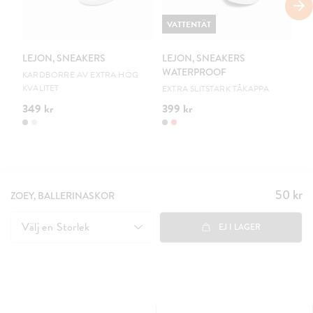
VATTENTÄT
V
LEJON, SNEAKERS
LEJON, SNEAKERS
LE
WATERPROOF
W
KARDBORRE AV EXTRA HÖG
KVALITET
EXTRA SLITSTARK TÅKAPPA
EX
349 kr
399 kr
39
50 kr
Pris
:
ZOEY, BALLERINASKOR
50 kr
Välj en
Storlek
EJ I LAGER