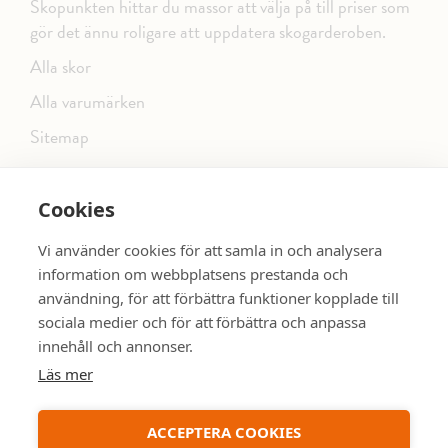
Skopunkten hittar du massor att välja på till priser som
gör det ännu roligare att uppdatera skogarderoben.
Alla skor
Alla varumärken
Sitemap
Cookies
FÖLJ OSS PÅ SOCIALA MEDIER
Vi använder cookies för att samla in och analysera
information om webbplatsens prestanda och
användning, för att förbättra funktioner kopplade till
sociala medier och för att förbättra och anpassa
dinsko.se
SE MER SKOR:
innehåll och annonser.
Läs mer
ACCEPTERA COOKIES