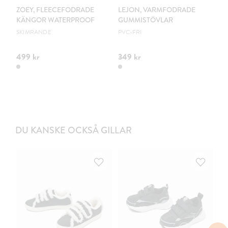
ZOEY, FLEECEFODRADE
LEJON, VARMFODRADE
Z
KÄNGOR WATERPROOF
GUMMISTÖVLAR
GR
SKIMRANDE
PVC-FRI
499 kr
349 kr
49
DU KANSKE OCKSÅ GILLAR