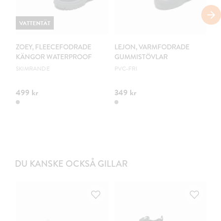
VATTENTÄT
ZOEY, FLEECEFODRADE
LEJON, VARMFODRADE
Z
KÄNGOR WATERPROOF
GUMMISTÖVLAR
GR
SKIMRANDE
PVC-FRI
499 kr
349 kr
49
DU KANSKE OCKSÅ GILLAR