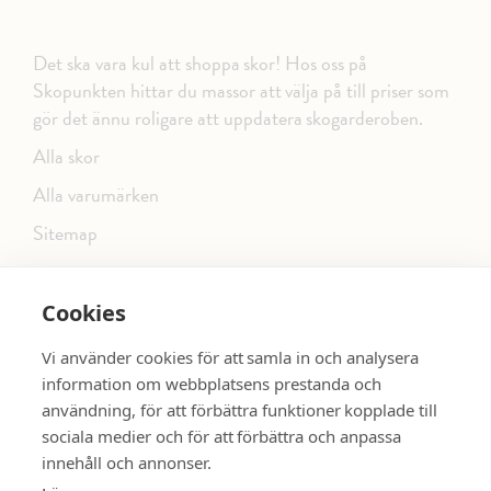
Det ska vara kul att shoppa skor! Hos oss på
Skopunkten hittar du massor att välja på till priser som
gör det ännu roligare att uppdatera skogarderoben.
Alla skor
Alla varumärken
Sitemap
Cookies
FÖLJ OSS PÅ SOCIALA MEDIER
Vi använder cookies för att samla in och analysera
information om webbplatsens prestanda och
användning, för att förbättra funktioner kopplade till
sociala medier och för att förbättra och anpassa
dinsko.se
SE MER SKOR:
innehåll och annonser.