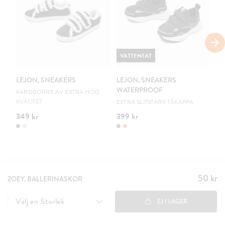
VATTENTÄT
V
LEJON, SNEAKERS
LEJON, SNEAKERS
LE
WATERPROOF
W
KARDBORRE AV EXTRA HÖG
KVALITET
EXTRA SLITSTARK TÅKAPPA
EX
349 kr
399 kr
39
50 kr
Pris
:
ZOEY, BALLERINASKOR
50 kr
Välj en
Storlek
EJ I LAGER