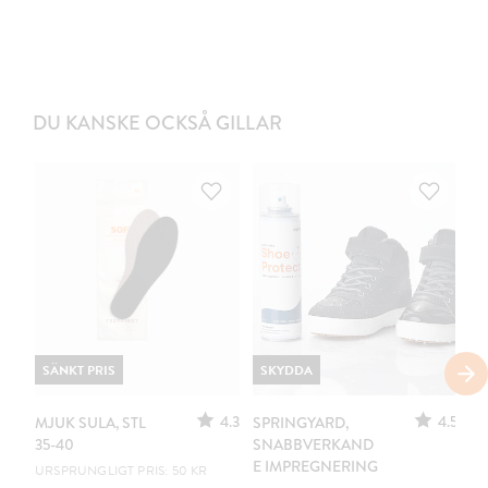
DU KANSKE OCKSÅ GILLAR
SÄNKT PRIS
SKYDDA
4.3
4.5
MJUK SULA, STL
SPRINGYARD,
S
35-40
SNABBVERKAND
3/
E IMPREGNERING
URSPRUNGLIGT PRIS: 50 KR
GE