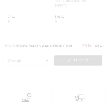
SNABBTORKANDE OCH
EFFEKTIV
25 kr
129 kr
17
70 kr
Nuvarande
IMPREGNERING STAIN & WATER PROTECTOR
80 kr
pris
:
70
kr
Tidigare
One size
EJ I LAGER
pris
:
80 kr