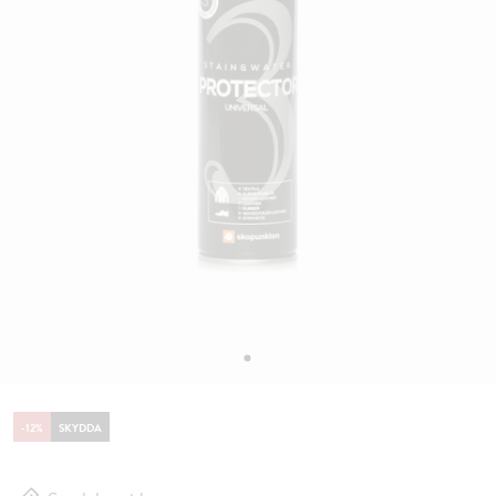
-
12
%
SKYDDA