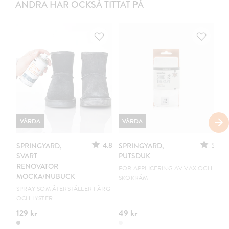
ANDRA HAR OCKSÅ TITTAT PÅ
VÅRDA
VÅRDA
V
4.8
5
SPRINGYARD,
SPRINGYARD,
SP
SVART
PUTSDUK
N
RENOVATOR
S
FÖR APPLICERING AV VAX OCH
MOCKA/NUBUCK
SKOKRÄM
GE
(3-
SPRAY SOM ÅTERSTÄLLER FÄRG
OCH LYSTER
129 kr
49 kr
79