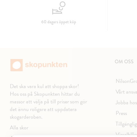
60 dagars öppet köp
OM OSS
NilsonGr
Det ska vara kul att shoppa skor!
Vårt ansv
Hos oss på Skopunkten hittar du
massor att välja på till priser som gör
Jobba hos
det ännu roligare att uppdatera
Press
skogarderoben.
Tillgängli
Alla skor
Visselblås