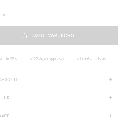
IDE
LÄGG I VARUKORG
kt från 39 kr
60 dagars öppet köp
Fri retur till butik
+
IKATIONER
+
BUTIK
+
KARE