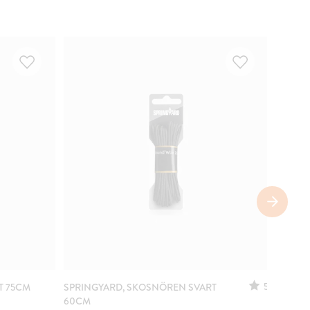
5
T 75CM
SPRINGYARD, SKOSNÖREN SVART
SPRIN
60CM
MÖRKB