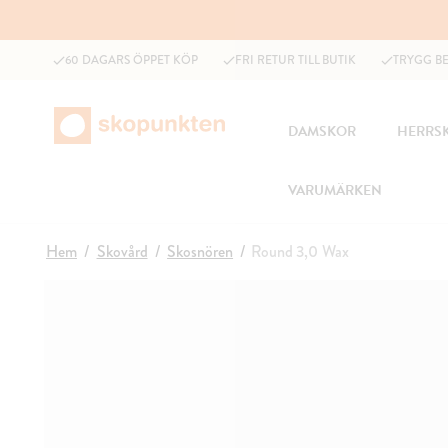
60 DAGARS ÖPPET KÖP
FRI RETUR TILL BUTIK
TRYGG B
DAMSKOR
HERRS
VARUMÄRKEN
Hem
Skovård
Skosnören
Round 3,0 Wax