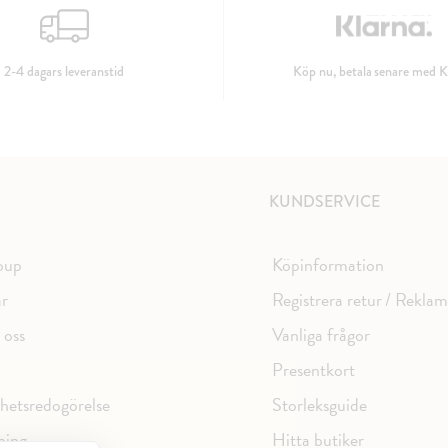
2-4 dagars leveranstid
Köp nu, betala senare med K
KUNDSERVICE
oup
Köpinformation
ar
Registrera retur / Rekla
 oss
Vanliga frågor
Presentkort
ghetsredogörelse
Storleksguide
ning
Hitta butiker