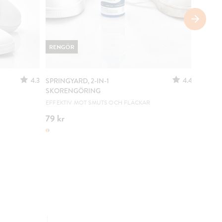
RENGÖR
4.3
4.4
SPRINGYARD, 2-IN-1
SPRING
SKORENGÖRING
SKOR 
EFFEKTIV MOT SMUTS OCH FLÄCKAR
MÄTER 
79 kr
199 kr