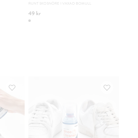
RUNT SKOSNÖRE I VAXAD BOMULL
RUNT S
49 kr
49 kr