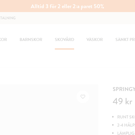
Alltid 3 för 2 eller 2:a paret 50%
ETALNING
KOR
BARNSKOR
SKOVÅRD
VÄSKOR
SÄNKT PR
SPRING
Pris
:
49 kr
49 kr
RUNT SK
2-4 HÅL
LÄMPLIG