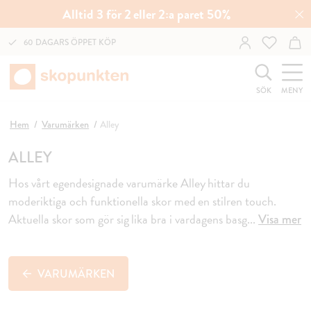
Alltid 3 för 2 eller 2:a paret 50%
60 DAGARS ÖPPET KÖP
SÖK
MENY
Hem
Varumärken
Alley
ALLEY
Hos vårt egendesignade varumärke Alley hittar du
moderiktiga och funktionella skor med en stilren touch.
Aktuella skor som gör sig lika bra i vardagens basg
...
Visa mer
VARUMÄRKEN