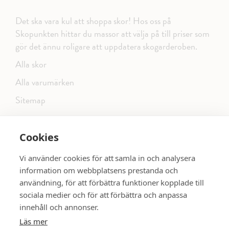
Det ska vara kul att shoppa skor! Hos oss på
Skopunkten hittar du massor att välja på till priser som
gör det ännu roligare att uppdatera skogarderoben.
Alla skor
Alla varumärken
Sitemap
Cookies
FÖLJ OSS PÅ SOCIALA MEDIER
Vi använder cookies för att samla in och analysera
information om webbplatsens prestanda och
användning, för att förbättra funktioner kopplade till
sociala medier och för att förbättra och anpassa
dinsko.se
SE MER SKOR:
innehåll och annonser.
Läs mer