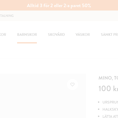
Alltid 3 för 2 eller 2:a paret 50%
ETALNING
KOR
BARNSKOR
SKOVÅRD
VÄSKOR
SÄNKT PR
MINO, T
Pris
:
100 kr
100 k
URSPRUNG
HALKSK
LÄTTA AT