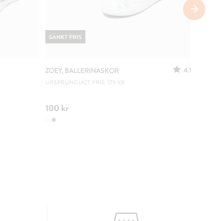
SÄNKT PRIS
4.1
ZOEY, BALLERINASKOR
ZOEY, 
URSPRUNGLIGT PRIS: 179 KR
LÄTTA A
100 kr
179 kr