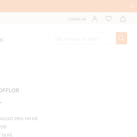
LOGGA IN
IS
OFFLOR
r
LIGT PRIS: 149 KR
YDD
T TA PÅ