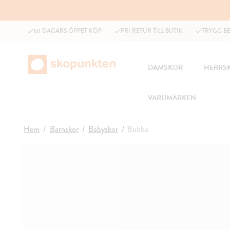
60 DAGARS ÖPPET KÖP
FRI RETUR TILL BUTIK
TRYGG B
DAMSKOR
HERRS
VARUMÄRKEN
Hem
Barnskor
Babyskor
Bubba