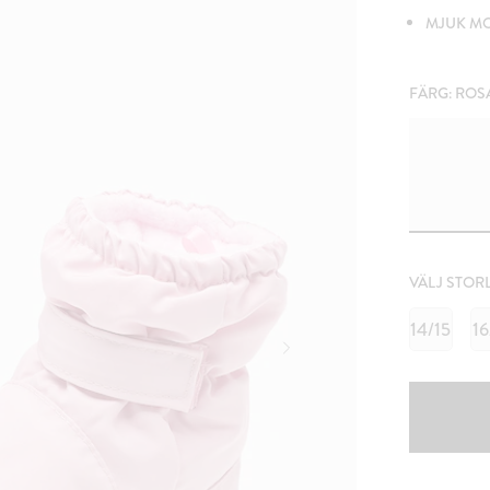
MJUK MO
FÄRG:
ROS
VÄLJ STOR
14/15
16