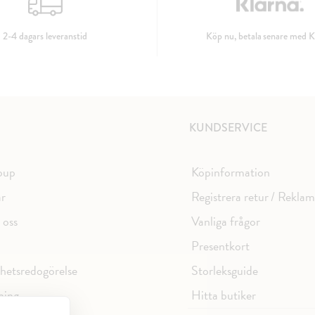
2-4 dagars leveranstid
Köp nu, betala senare med K
KUNDSERVICE
oup
Köpinformation
ar
Registrera retur / Rekla
 oss
Vanliga frågor
Presentkort
ghetsredogörelse
Storleksguide
ning
Hitta butiker