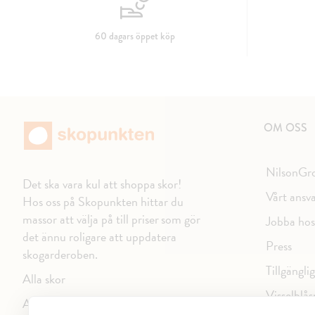
60 dagars öppet köp
OM OSS
NilsonGr
Det ska vara kul att shoppa skor!
Vårt ansv
Hos oss på Skopunkten hittar du
massor att välja på till priser som gör
Jobba hos
det ännu roligare att uppdatera
Press
skogarderoben.
Tillgängli
Alla skor
Visselblås
Alla varumärken