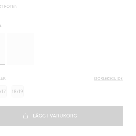
T FOTEN
A
LEK
STORLEKSGUIDE
/17
18/19
LÄGG I VARUKORG