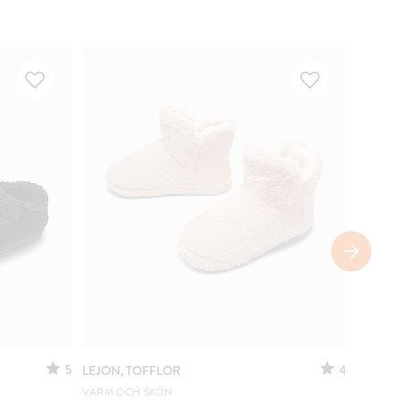
SÄNKT 
5
4
LEJON, TOFFLOR
MINO,
VARM OCH SKÖN
URSPRUN