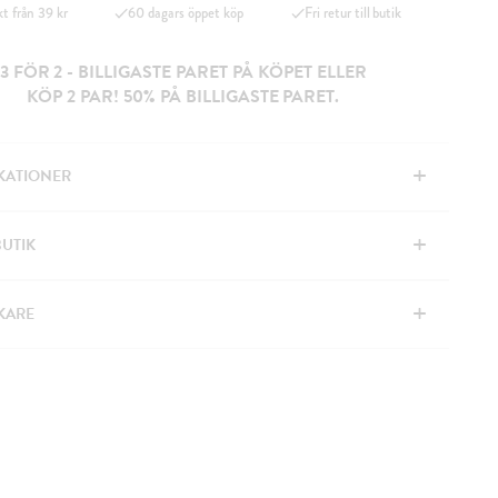
kt från 39 kr
60 dagars öppet köp
Fri retur till butik
3 FÖR 2 - BILLIGASTE PARET PÅ KÖPET ELLER
KÖP 2 PAR! 50% PÅ BILLIGASTE PARET.
+
IKATIONER
+
BUTIK
+
KARE