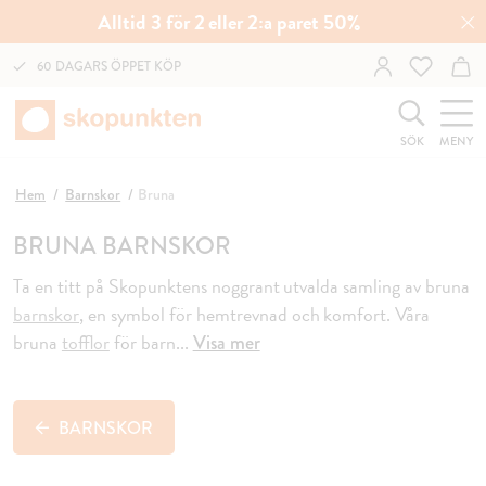
Alltid 3 för 2 eller 2:a paret 50%
60 DAGARS ÖPPET KÖP
SÖK
MENY
Hem
Barnskor
Bruna
BRUNA BARNSKOR
Ta en titt på Skopunktens noggrant utvalda samling av bruna
barnskor
, en symbol för hemtrevnad och
komfort. Våra
bruna
tofflor
för barn
...
Visa mer
BARNSKOR