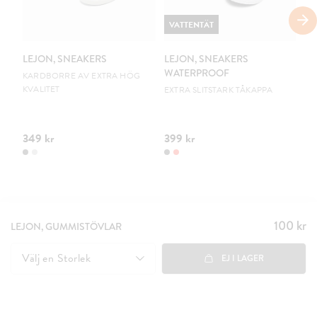
VATTENTÄT
V
LEJON, SNEAKERS
LEJON, SNEAKERS
LE
WATERPROOF
W
KARDBORRE AV EXTRA HÖG
KVALITET
EXTRA SLITSTARK TÅKAPPA
EX
349 kr
399 kr
39
100 kr
Pris
:
LEJON, GUMMISTÖVLAR
100 kr
Välj en
Storlek
EJ I LAGER