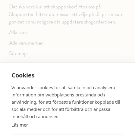
Det ska vara kul att shoppa skor! Hos oss på
Skopunkten hittar du massor att välja på till priser som
gör det ännu roligare att uppdatera skogarderoben.
Alla skor
Alla varumärken
Sitemap
Cookies
FÖLJ OSS PÅ SOCIALA MEDIER
Vi använder cookies för att samla in och analysera
information om webbplatsens prestanda och
användning, för att förbättra funktioner kopplade till
sociala medier och för att förbättra och anpassa
dinsko.se
SE MER SKOR:
innehåll och annonser.
Läs mer