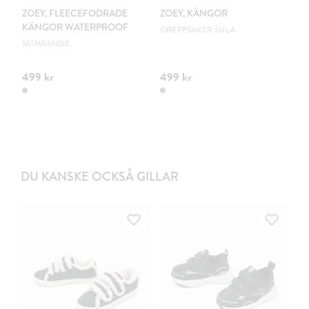
ZOEY, FLEECEFODRADE
ZOEY, KÄNGOR
L
KÄNGOR WATERPROOF
G
GREPPSÄKER SULA
SKIMRANDE
PV
499 kr
499 kr
34
DU KANSKE OCKSÅ GILLAR