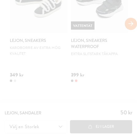
VATTENTÄT
V
LEJON, SNEAKERS
LEJON, SNEAKERS
LE
WATERPROOF
W
KARDBORRE AV EXTRA HÖG
KVALITET
EXTRA SLITSTARK TÅKAPPA
EX
349 kr
399 kr
39
50 kr
Pris
:
LEJON, SANDALER
50 kr
Välj en
Storlek
EJ I LAGER