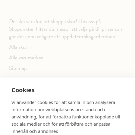
Det ska vara kul att shoppa skor! Hos oss på
Skopunkten hittar du massor att välja på till priser som
gör det ännu roligare att uppdatera skogarderoben.
Alla skor
Alla varumärken
Sitemap
Cookies
FÖLJ OSS PÅ SOCIALA MEDIER
Vi använder cookies för att samla in och analysera
information om webbplatsens prestanda och
användning, för att förbättra funktioner kopplade till
sociala medier och för att förbättra och anpassa
dinsko.se
SE MER SKOR:
innehåll och annonser.