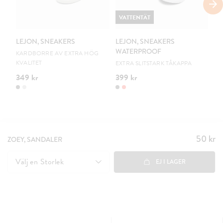
VATTENTÄT
V
LEJON, SNEAKERS
LEJON, SNEAKERS
LE
WATERPROOF
W
KARDBORRE AV EXTRA HÖG
KVALITET
EXTRA SLITSTARK TÅKAPPA
EX
349 kr
399 kr
39
50 kr
Pris
:
ZOEY, SANDALER
50 kr
Välj en
Storlek
EJ I LAGER