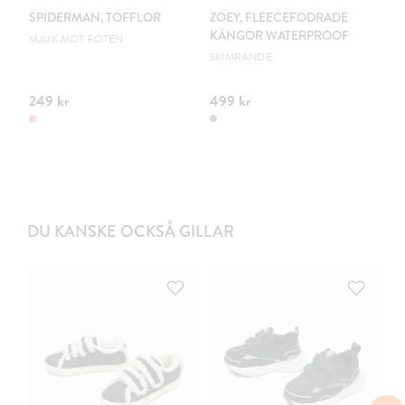
SPIDERMAN, TOFFLOR
ZOEY, FLEECEFODRADE
L
KÄNGOR WATERPROOF
G
MJUK MOT FOTEN
SKIMRANDE
PV
249 kr
499 kr
34
DU KANSKE OCKSÅ GILLAR