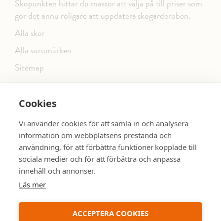
Skopunkten hittar du massor att välja på till priser som
gör det ännu roligare att uppdatera skogarderoben.
Alla skor
Alla varumärken
Sitemap
Cookies
FÖLJ OSS PÅ SOCIALA MEDIER
Vi använder cookies för att samla in och analysera
information om webbplatsens prestanda och
användning, för att förbättra funktioner kopplade till
sociala medier och för att förbättra och anpassa
dinsko.se
SE MER SKOR:
innehåll och annonser.
Läs mer
ACCEPTERA COOKIES