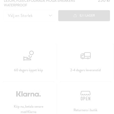
250 kr
LEJON, FLEECEFODRADE HÖGA SNEAKERS
WATERPROOF
250 kr
Välj en
Storlek
EJ I LAGER
60 dagars öppet köp
2-4 dagars leveranstid
Köp nu, betala senare
Returnera i butik
med Klarna