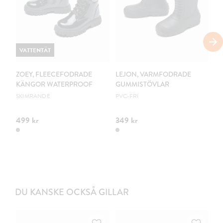
VATTENTÄT
ZOEY, FLEECEFODRADE
LEJON, VARMFODRADE
Z
KÄNGOR WATERPROOF
GUMMISTÖVLAR
GR
SKIMRANDE
PVC-FRI
499 kr
349 kr
49
DU KANSKE OCKSÅ GILLAR