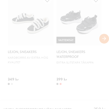
VATTENTÄT
V
LEJON, SNEAKERS
LEJON, SNEAKERS
LE
WATERPROOF
W
KARDBORRE AV EXTRA HÖG
KVALITET
EXTRA SLITSTARK TÅKAPPA
EX
349 kr
399 kr
39
Pris
: