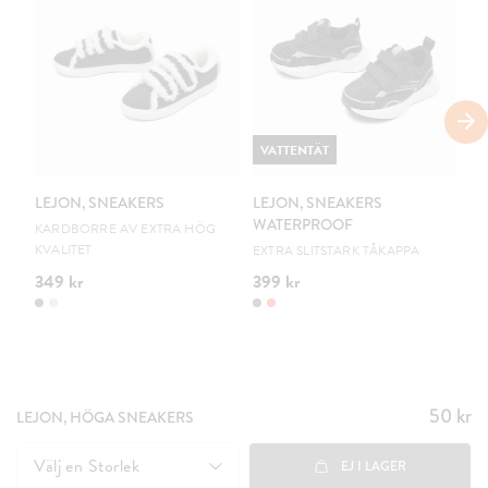
VATTENTÄT
V
LEJON, SNEAKERS
LEJON, SNEAKERS
LE
WATERPROOF
W
KARDBORRE AV EXTRA HÖG
KVALITET
EXTRA SLITSTARK TÅKAPPA
EX
349 kr
399 kr
39
50 kr
Pris
:
LEJON, HÖGA SNEAKERS
50 kr
Välj en
Storlek
EJ I LAGER