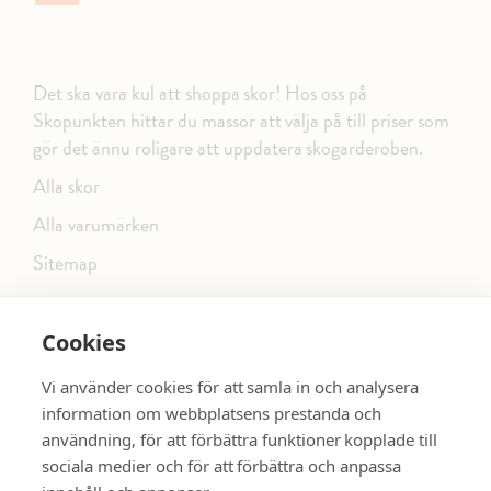
Det ska vara kul att shoppa skor! Hos oss på
Skopunkten hittar du massor att välja på till priser som
gör det ännu roligare att uppdatera skogarderoben.
Alla skor
Alla varumärken
Sitemap
Cookies
FÖLJ OSS PÅ SOCIALA MEDIER
Vi använder cookies för att samla in och analysera
information om webbplatsens prestanda och
användning, för att förbättra funktioner kopplade till
sociala medier och för att förbättra och anpassa
dinsko.se
SE MER SKOR: