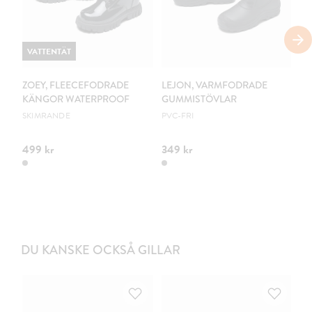
VATTENTÄT
ZOEY, FLEECEFODRADE
LEJON, VARMFODRADE
Z
KÄNGOR WATERPROOF
GUMMISTÖVLAR
GR
SKIMRANDE
PVC-FRI
499 kr
349 kr
49
DU KANSKE OCKSÅ GILLAR