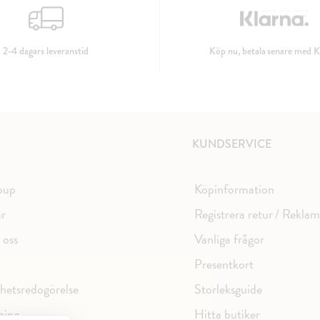
2-4 dagars leveranstid
Köp nu, betala senare med K
KUNDSERVICE
oup
Köpinformation
ar
Registrera retur / Rekla
 oss
Vanliga frågor
Presentkort
ghetsredogörelse
Storleksguide
ning
Hitta butiker