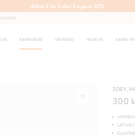
Alltid 3 för 2 eller 2:a paret 50%
ETALNING
KOR
BARNSKOR
SKOVÅRD
VÄSKOR
SÄNKT PR
ZOEY, 
Pris
:
300 k
300 k
URSPRUNG
LÄTTVIK
ELASTIS