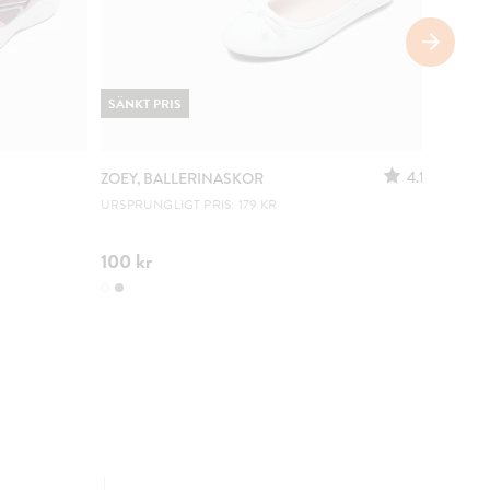
SÄNKT PRIS
4.1
ZOEY, BALLERINASKOR
ZOEY, 
URSPRUNGLIGT PRIS: 179 KR
LÄTTA A
100 kr
179 kr