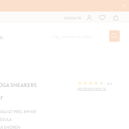
LOGGA IN
IS
HÖGA SNEAKERS
4.3
RECENSIONER (3)
r
r
LIGT PRIS: 399 KR
TSSULA
KA SNÖREN