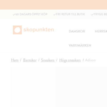
60 DAGARS ÖPPET KÖP
FRI RETUR TILL BUTIK
TRYGG B
DAMSKOR
HERRS
VARUMÄRKEN
Hem
Barnskor
Sneakers
Höga sneakers
Adison