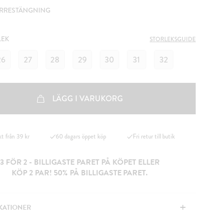
RRESTÄNGNING
LEK
STORLEKSGUIDE
26
27
28
29
30
31
32
LÄGG I VARUKORG
kt från 39 kr
60 dagars öppet köp
Fri retur till butik
3 FÖR 2 - BILLIGASTE PARET PÅ KÖPET ELLER
KÖP 2 PAR! 50% PÅ BILLIGASTE PARET.
+
IKATIONER