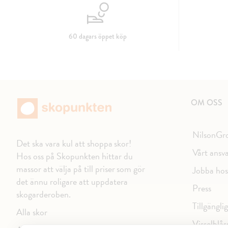
60 dagars öppet köp
OM OSS
NilsonGr
Det ska vara kul att shoppa skor!
Vårt ansv
Hos oss på Skopunkten hittar du
massor att välja på till priser som gör
Jobba hos
det ännu roligare att uppdatera
Press
skogarderoben.
Tillgängli
Alla skor
Visselblås