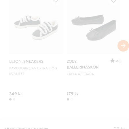
S
4.1
LEJON, SNEAKERS
ZOEY,
ZO
BALLERINASKOR
B
KARDBORRE AV EXTRA HÖG
KVALITET
LÄTTA ATT BÄRA
UR
349 kr
179 kr
10
Pris
: