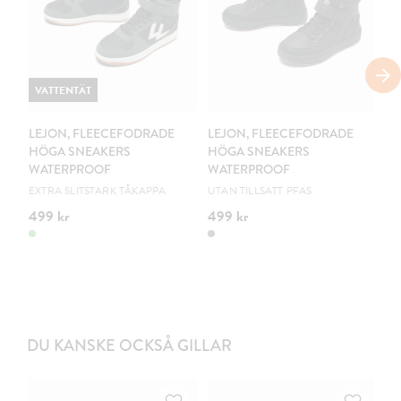
VATTENTÄT
V
LEJON, FLEECEFODRADE
LEJON, FLEECEFODRADE
L
HÖGA SNEAKERS
HÖGA SNEAKERS
H
WATERPROOF
WATERPROOF
W
EXTRA SLITSTARK TÅKAPPA
UTAN TILLSATT PFAS
EX
499 kr
499 kr
44
DU KANSKE OCKSÅ GILLAR