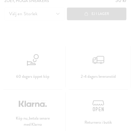
50 kr
ZOEY, HÖGA SNEAKERS
50 kr
Välj en
Storlek
EJ I LAGER
60 dagars öppet köp
2-4 dagars leveranstid
Köp nu, betala senare
Returnera i butik
med Klarna