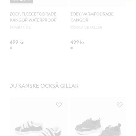
ZOEY, FLEECEFODRADE
ZOEY, VARMFODRADE
L
KÄNGOR WATERPROOF
KÄNGOR
G
SKIMRANDE
COOLA DETALJER
PV
499 kr
499 kr
34
DU KANSKE OCKSÅ GILLAR