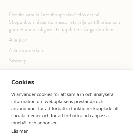
Det ska vara kul att shoppa skor! Hos oss på
Skopunkten hittar du massor att välja på till priser som
gör det ännu roligare att uppdatera skogarderoben.
Alla skor
Alla varumärken
Sitemap
Cookies
FÖLJ OSS PÅ SOCIALA MEDIER
Vi använder cookies för att samla in och analysera
information om webbplatsens prestanda och
användning, för att förbättra funktioner kopplade till
sociala medier och för att förbättra och anpassa
dinsko.se
SE MER SKOR:
innehåll och annonser.
Läs mer