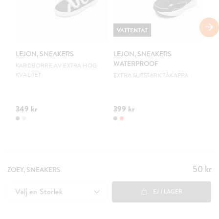
VATTENTÄT
V
LEJON, SNEAKERS
LEJON, SNEAKERS
LE
WATERPROOF
W
KARDBORRE AV EXTRA HÖG
KVALITET
EXTRA SLITSTARK TÅKAPPA
EX
349 kr
399 kr
39
50 kr
Pris
:
ZOEY, SNEAKERS
50 kr
Välj en
Storlek
EJ I LAGER