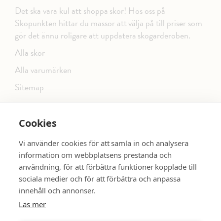
Det ska vara kul att shoppa skor! Hos oss på
Skopunkten hittar du massor att välja på till priser som
gör det ännu roligare att uppdatera skogarderoben.
Alla skor
Alla varumärken
Sitemap
Cookies
FÖLJ OSS PÅ SOCIALA MEDIER
Vi använder cookies för att samla in och analysera
information om webbplatsens prestanda och
användning, för att förbättra funktioner kopplade till
sociala medier och för att förbättra och anpassa
dinsko.se
SE MER SKOR:
innehåll och annonser.
Läs mer