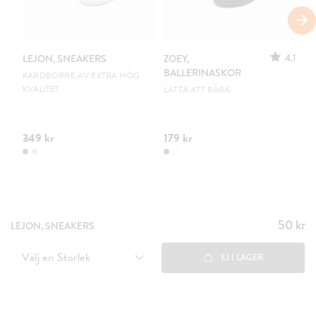
S
4.1
LEJON, SNEAKERS
ZOEY,
ZO
BALLERINASKOR
B
KARDBORRE AV EXTRA HÖG
KVALITET
LÄTTA ATT BÄRA
UR
349 kr
179 kr
10
50 kr
Pris
:
LEJON, SNEAKERS
50 kr
Välj en
Storlek
EJ I LAGER