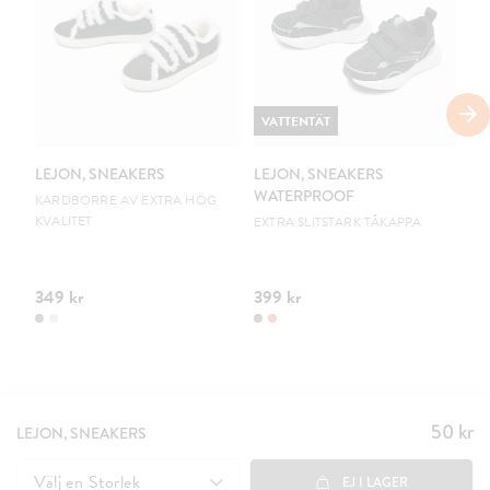
VATTENTÄT
V
LEJON, SNEAKERS
LEJON, SNEAKERS
LE
WATERPROOF
W
KARDBORRE AV EXTRA HÖG
KVALITET
EXTRA SLITSTARK TÅKAPPA
EX
349 kr
399 kr
39
50 kr
Pris
:
LEJON, SNEAKERS
50 kr
Välj en
Storlek
EJ I LAGER