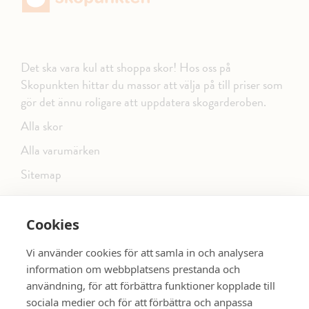
Det ska vara kul att shoppa skor! Hos oss på
Skopunkten hittar du massor att välja på till priser som
gör det ännu roligare att uppdatera skogarderoben.
Alla skor
Alla varumärken
Sitemap
Cookies
FÖLJ OSS PÅ SOCIALA MEDIER
Vi använder cookies för att samla in och analysera
information om webbplatsens prestanda och
användning, för att förbättra funktioner kopplade till
sociala medier och för att förbättra och anpassa