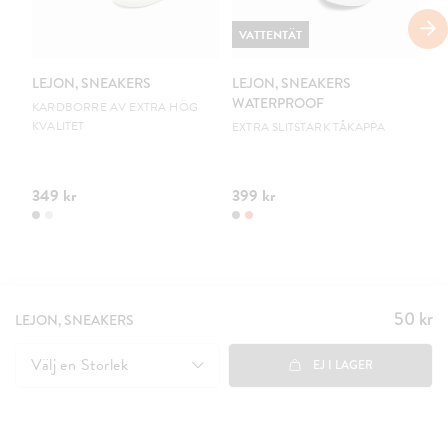
VATTENTÄT
V
LEJON, SNEAKERS
LEJON, SNEAKERS
LE
WATERPROOF
W
KARDBORRE AV EXTRA HÖG
KVALITET
EXTRA SLITSTARK TÅKAPPA
EX
349 kr
399 kr
39
50 kr
Pris
:
LEJON, SNEAKERS
50 kr
Välj en
Storlek
EJ I LAGER