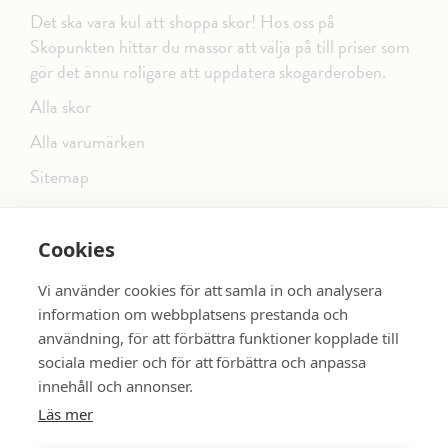
Det ska vara kul att shoppa skor! Hos oss på
Skopunkten hittar du massor att välja på till priser som
gör det ännu roligare att uppdatera skogarderoben.
Alla skor
Alla varumärken
Sitemap
Cookies
FÖLJ OSS PÅ SOCIALA MEDIER
Vi använder cookies för att samla in och analysera
information om webbplatsens prestanda och
användning, för att förbättra funktioner kopplade till
sociala medier och för att förbättra och anpassa
dinsko.se
SE MER SKOR:
innehåll och annonser.
Läs mer