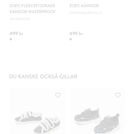
ZOEY, FLEECEFODRADE
ZOEY, KÄNGOR
L
KÄNGOR WATERPROOF
G
GREPPSÄKER SULA
SKIMRANDE
PV
499 kr
499 kr
34
DU KANSKE OCKSÅ GILLAR