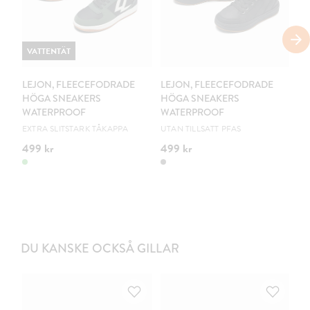
VATTENTÄT
V
LEJON, FLEECEFODRADE
LEJON, FLEECEFODRADE
L
HÖGA SNEAKERS
HÖGA SNEAKERS
H
WATERPROOF
WATERPROOF
W
EXTRA SLITSTARK TÅKAPPA
UTAN TILLSATT PFAS
EX
499 kr
499 kr
44
DU KANSKE OCKSÅ GILLAR