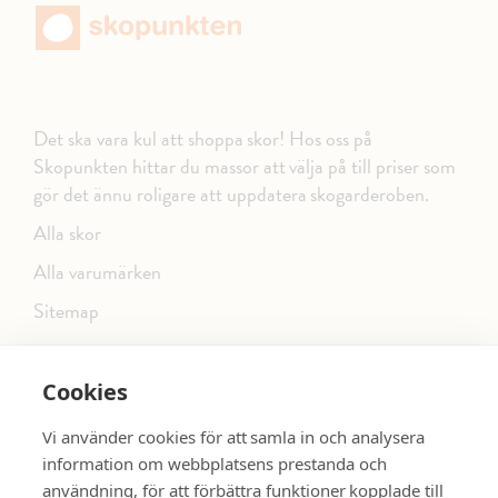
Det ska vara kul att shoppa skor! Hos oss på
Skopunkten hittar du massor att välja på till priser som
gör det ännu roligare att uppdatera skogarderoben.
Alla skor
Alla varumärken
Sitemap
Cookies
FÖLJ OSS PÅ SOCIALA MEDIER
Vi använder cookies för att samla in och analysera
information om webbplatsens prestanda och
användning, för att förbättra funktioner kopplade till