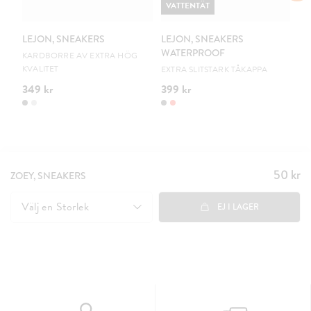
VATTENTÄT
V
LEJON, SNEAKERS
LEJON, SNEAKERS
LE
WATERPROOF
W
KARDBORRE AV EXTRA HÖG
KVALITET
EXTRA SLITSTARK TÅKAPPA
EX
349 kr
399 kr
39
50 kr
Pris
:
ZOEY, SNEAKERS
50 kr
Välj en
Storlek
EJ I LAGER