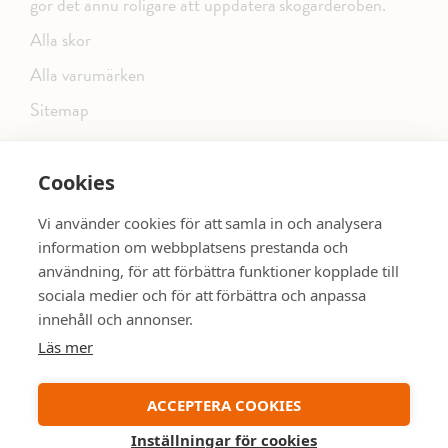
gör det ännu roligare att uppdatera skogarderoben.
Alla skor
Alla varumärken
Sitemap
Cookies
FÖLJ OSS PÅ SOCIALA MEDIER
Vi använder cookies för att samla in och analysera
information om webbplatsens prestanda och
användning, för att förbättra funktioner kopplade till
sociala medier och för att förbättra och anpassa
dinsko.se
SE MER SKOR:
innehåll och annonser.
Läs mer
ACCEPTERA COOKIES
Inställningar för cookies