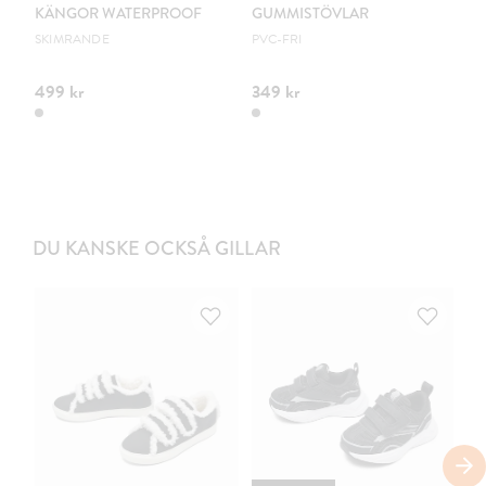
KÄNGOR WATERPROOF
GUMMISTÖVLAR
GR
SKIMRANDE
PVC-FRI
499 kr
349 kr
49
DU KANSKE OCKSÅ GILLAR