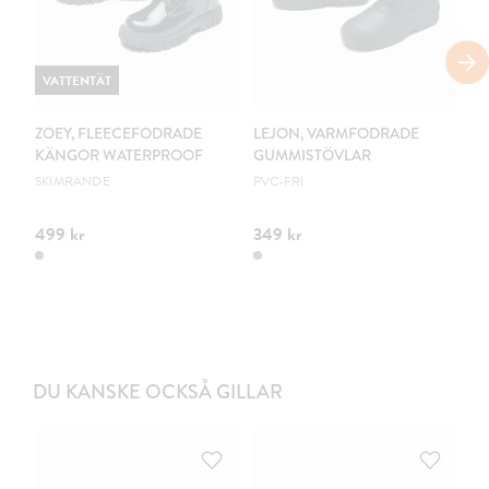
VATTENTÄT
ZOEY, FLEECEFODRADE
LEJON, VARMFODRADE
Z
KÄNGOR WATERPROOF
GUMMISTÖVLAR
GR
SKIMRANDE
PVC-FRI
499 kr
349 kr
49
DU KANSKE OCKSÅ GILLAR