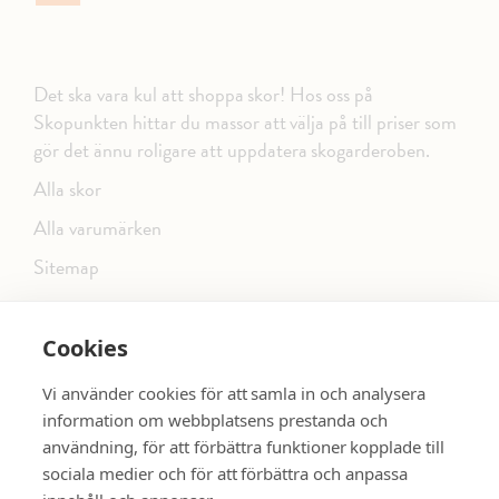
Det ska vara kul att shoppa skor! Hos oss på
Skopunkten hittar du massor att välja på till priser som
gör det ännu roligare att uppdatera skogarderoben.
Alla skor
Alla varumärken
Sitemap
Cookies
FÖLJ OSS PÅ SOCIALA MEDIER
Vi använder cookies för att samla in och analysera
information om webbplatsens prestanda och
användning, för att förbättra funktioner kopplade till
sociala medier och för att förbättra och anpassa
dinsko.se
SE MER SKOR: