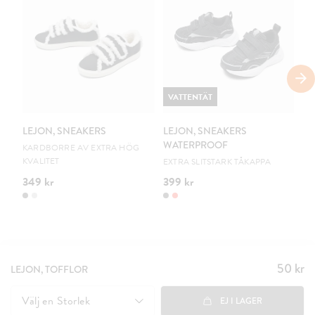
VATTENTÄT
V
LEJON, SNEAKERS
LEJON, SNEAKERS
LE
WATERPROOF
W
KARDBORRE AV EXTRA HÖG
KVALITET
EXTRA SLITSTARK TÅKAPPA
EX
349 kr
399 kr
39
50 kr
Pris
:
LEJON, TOFFLOR
50 kr
Välj en
Storlek
EJ I LAGER