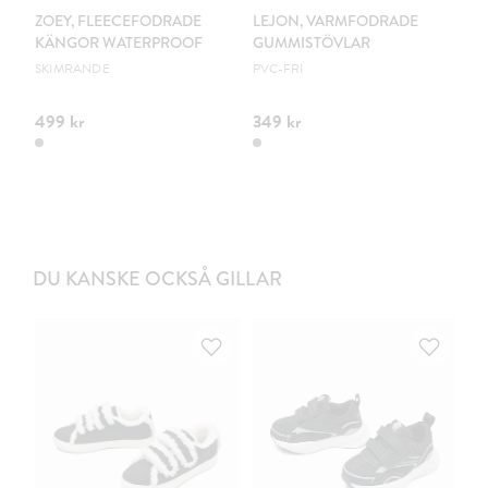
ZOEY, FLEECEFODRADE
LEJON, VARMFODRADE
Z
KÄNGOR WATERPROOF
GUMMISTÖVLAR
GR
SKIMRANDE
PVC-FRI
499 kr
349 kr
49
DU KANSKE OCKSÅ GILLAR