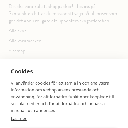
Det ska vara kul att shoppa skor! Hos oss på
Skopunkten hittar du massor att välja på till priser som
gör det ännu roligare att uppdatera skogarderoben.
Alla skor
Alla varumärken
Sitemap
Cookies
FÖLJ OSS PÅ SOCIALA MEDIER
Vi använder cookies för att samla in och analysera
information om webbplatsens prestanda och
användning, för att förbättra funktioner kopplade till
sociala medier och för att förbättra och anpassa
dinsko.se
SE MER SKOR:
innehåll och annonser.
Läs mer