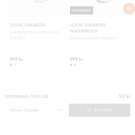
VATTENTÄT
V
LEJON, SNEAKERS
LEJON, SNEAKERS
LE
WATERPROOF
W
KARDBORRE AV EXTRA HÖG
KVALITET
EXTRA SLITSTARK TÅKAPPA
EX
349 kr
399 kr
39
50 kr
Pris
:
SPIDERMAN, TOFFLOR
50 kr
Välj en
Storlek
EJ I LAGER