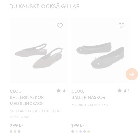
DU KANSKE OCKSÅ GILLAR
S
4.1
4.2
CLOU,
CLOU,
LE
BALLERINASKOR
BALLERINASKOR
S
MED SLINGBACK
EN RIKTIG KLASSIKER
UR
MJUKARE FODER FÖR SKÖN
PASSFORM
299 kr
199 kr
15