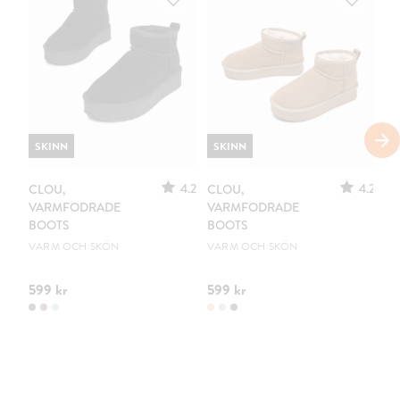
SKINN
SKINN
4.2
4.2
CLOU,
CLOU,
VO
VARMFODRADE
VARMFODRADE
V
BOOTS
BOOTS
B
VARM OCH SKÖN
VARM OCH SKÖN
FI
599 kr
599 kr
49