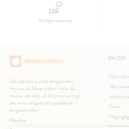
60 dagars öppet köp
OM OSS
NilsonGr
Det ska vara kul att shoppa skor!
Vårt ansv
Hos oss på Skopunkten hittar du
massor att välja på till priser som gör
Jobba hos
det ännu roligare att uppdatera
Press
skogarderoben.
Tillgängli
Alla skor
Visselblås