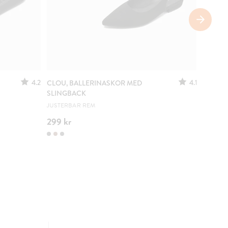
4.2
4.1
CLOU, BALLERINASKOR MED
LEJON,
SLINGBACK
EN RIKT
JUSTERBAR REM
299 kr
249 k