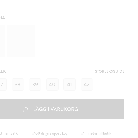
NA
LEK
STORLEKSGUIDE
37
38
39
40
41
42
LÄGG I VARUKORG
kt från 39 kr
60 dagars öppet köp
Fri retur till butik