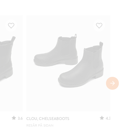
VATTE
3.6
4.3
CLOU, CHELSEABOOTS
CLOU,
RESÅR PÅ SIDAN
CASUAL