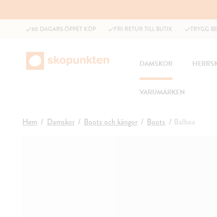
60 DAGARS ÖPPET KÖP
FRI RETUR TILL BUTIK
TRYGG B
DAMSKOR
HERRS
VARUMÄRKEN
Hem
Damskor
Boots och kängor
Boots
Balboa