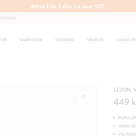
Alltid 3 för 2 eller 2:a paret 50%
ETALNING
KOR
BARNSKOR
SKOVÅRD
VÄSKOR
SÄNKT PR
LEJON,
Pris
:
449 k
449 k
POPULÄ
VARM O
VID PAS