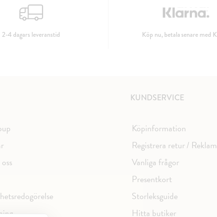
2-4 dagars leveranstid
Köp nu, betala senare med K
KUNDSERVICE
oup
Köpinformation
ar
Registrera retur / Rekla
 oss
Vanliga frågor
Presentkort
ghetsredogörelse
Storleksguide
ning
Hitta butiker