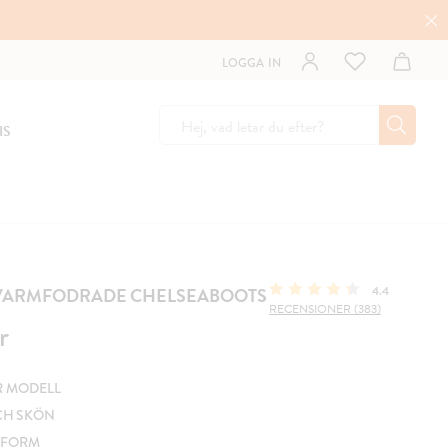
LOGGA IN
IS
 VARMFODRADE CHELSEABOOTS
4.4
RECENSIONER (383)
r
r
R MODELL
CH SKÖN
SFORM