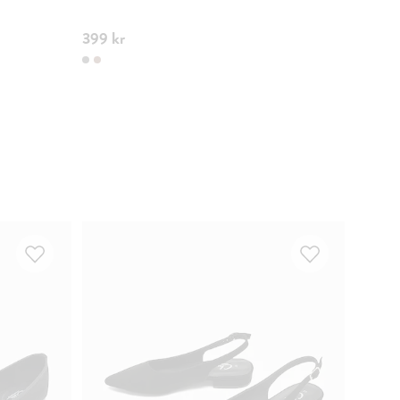
399 kr
549 k