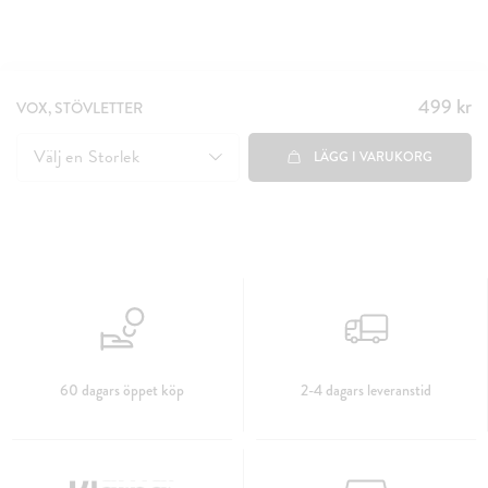
499 kr
Pris
:
VOX, STÖVLETTER
499 kr
Välj en
Storlek
LÄGG I VARUKORG
60 dagars öppet köp
2-4 dagars leveranstid