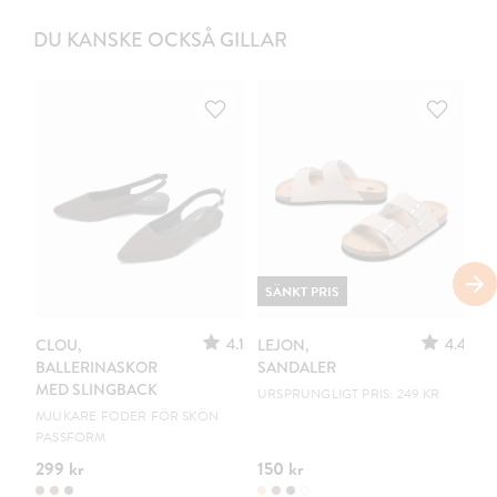
DU KANSKE OCKSÅ GILLAR
SÄNKT PRIS
4.1
4.4
CLOU,
LEJON,
C
BALLERINASKOR
SANDALER
B
MED SLINGBACK
URSPRUNGLIGT PRIS: 249 KR
EN
MJUKARE FODER FÖR SKÖN
PASSFORM
299 kr
150 kr
19