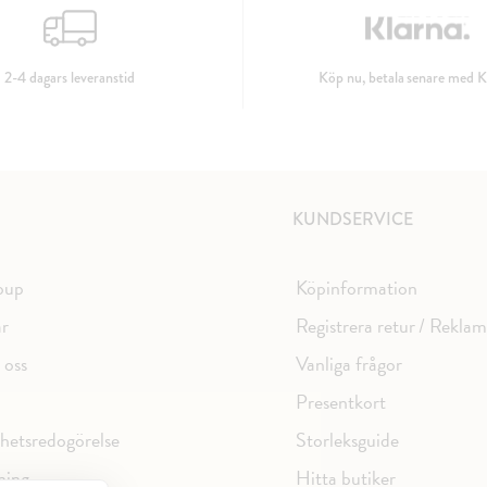
2-4 dagars leveranstid
Köp nu, betala senare med K
KUNDSERVICE
oup
Köpinformation
ar
Registrera retur / Rekla
 oss
Vanliga frågor
Presentkort
ghetsredogörelse
Storleksguide
ning
Hitta butiker