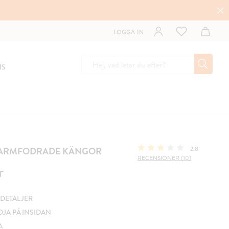
LOGGA IN
IS
VARMFODRADE KÄNGOR
2.8
RECENSIONER (10)
r
r
DETALJER
JA PÅ INSIDAN
A