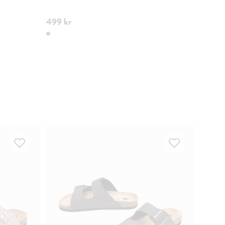
VARM O
499 kr
649 k