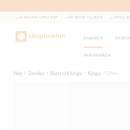
60 DAGARS ÖPPET KÖP
FRI RETUR TILL BUTIK
TRYGG B
DAMSKOR
HERRS
VARUMÄRKEN
Hem
Damskor
Boots och kängor
Kängor
Ofelia