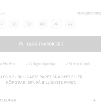
LEK
STORLEKSGUIDE
37
38
39
40
41
42
LÄGG I VARUKORG
kt från 39 kr
60 dagars öppet köp
Fri retur till butik
3 FÖR 2 - BILLIGASTE PARET PÅ KÖPET ELLER
KÖP 2 PAR! 50% PÅ BILLIGASTE PARET.
+
IKATIONER