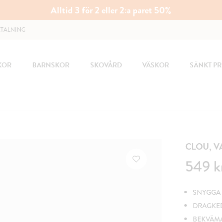
Alltid 3 för 2 eller 2:a paret 50%
ETALNING
KOR
BARNSKOR
SKOVÅRD
VÄSKOR
SÄNKT PR
CLOU, 
Pris
:
549 k
549 k
SNYGGA 
DRAGKED
BEKVÄM