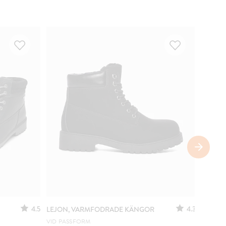
VATTE
4.5
4.3
LEJON, VARMFODRADE KÄNGOR
LEJON
WATER
VID PASSFORM