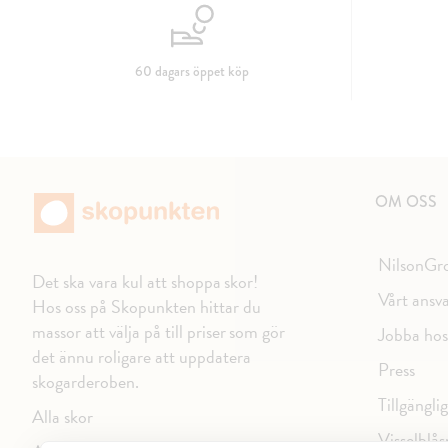
60 dagars öppet köp
OM OSS
NilsonGr
Det ska vara kul att shoppa skor!
Vårt ansv
Hos oss på Skopunkten hittar du
massor att välja på till priser som gör
Jobba hos
det ännu roligare att uppdatera
Press
skogarderoben.
Tillgängli
Alla skor
Visselblås