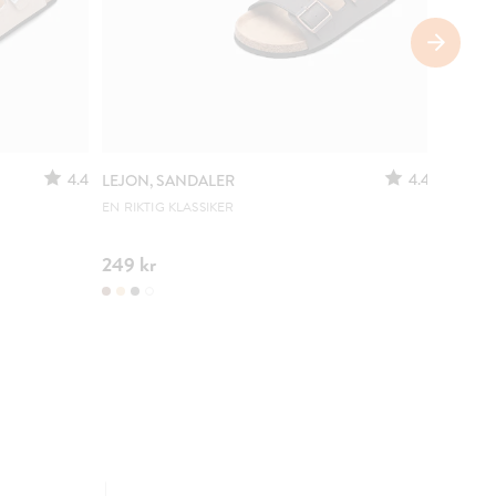
4.4
4.4
LEJON, SANDALER
LEJON,
EN RIKTIG KLASSIKER
POPULÄ
249 kr
249 k