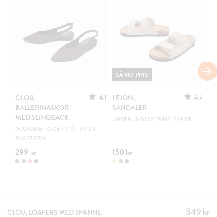
SÄNKT PRIS
4.1
4.4
CLOU,
LEJON,
C
BALLERINASKOR
SANDALER
B
MED SLINGBACK
URSPRUNGLIGT PRIS: 249 KR
EN
MJUKARE FODER FÖR SKÖN
PASSFORM
299 kr
150 kr
19
349 kr
Pris
:
CLOU, LOAFERS MED SPÄNNE