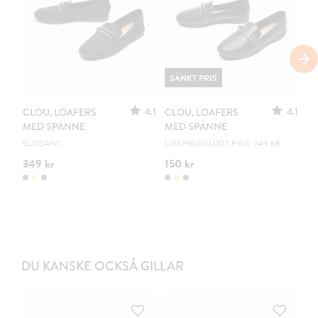
SÄNKT PRIS
S
4.1
4.1
CLOU, LOAFERS
CLOU, LOAFERS
CL
MED SPÄNNE
MED SPÄNNE
M
ELEGANT
URSPRUNGLIGT PRIS: 349 KR
UR
349 kr
150 kr
15
DU KANSKE OCKSÅ GILLAR