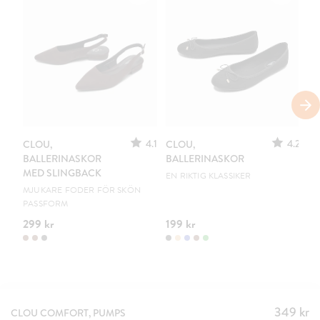
S
4.1
4.2
CLOU,
CLOU,
LE
BALLERINASKOR
BALLERINASKOR
S
MED SLINGBACK
EN RIKTIG KLASSIKER
UR
MJUKARE FODER FÖR SKÖN
PASSFORM
299 kr
199 kr
15
349 kr
Pris
:
CLOU COMFORT, PUMPS