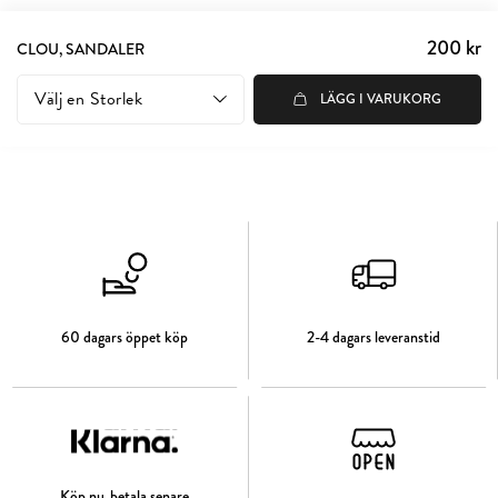
200 kr
Pris
:
CLOU, SANDALER
200 kr
Välj en
Storlek
LÄGG I VARUKORG
60 dagars öppet köp
2-4 dagars leveranstid
Köp nu, betala senare