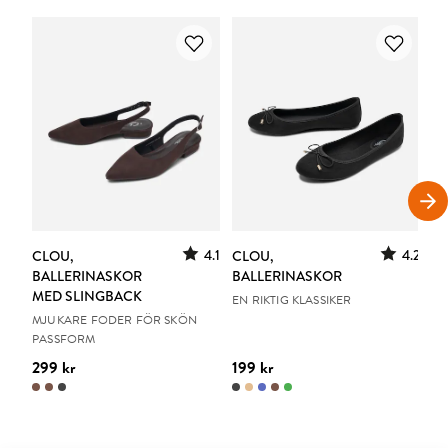
S
4.1
4.2
CLOU,
CLOU,
LE
BALLERINASKOR
BALLERINASKOR
S
MED SLINGBACK
EN RIKTIG KLASSIKER
UR
MJUKARE FODER FÖR SKÖN
PASSFORM
299 kr
199 kr
15