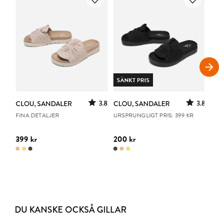
SÄNKT PRIS
S
3.8
3.8
CLOU, SANDALER
CLOU, SANDALER
C
FINA DETALJER
URSPRUNGLIGT PRIS: 399 KR
UR
399 kr
200 kr
10
DU KANSKE OCKSÅ GILLAR