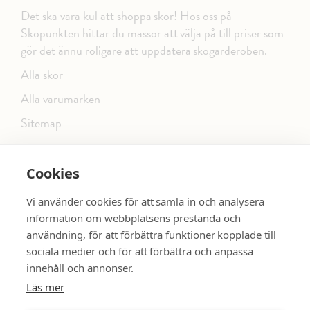
Det ska vara kul att shoppa skor! Hos oss på
Skopunkten hittar du massor att välja på till priser som
gör det ännu roligare att uppdatera skogarderoben.
Alla skor
Alla varumärken
Sitemap
Cookies
FÖLJ OSS PÅ SOCIALA MEDIER
Vi använder cookies för att samla in och analysera
information om webbplatsens prestanda och
användning, för att förbättra funktioner kopplade till
sociala medier och för att förbättra och anpassa
dinsko.se
SE MER SKOR:
innehåll och annonser.
Läs mer