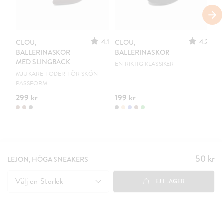
S
4.1
4.2
CLOU,
CLOU,
LE
BALLERINASKOR
BALLERINASKOR
S
MED SLINGBACK
EN RIKTIG KLASSIKER
UR
MJUKARE FODER FÖR SKÖN
PASSFORM
299 kr
199 kr
15
50 kr
Pris
:
LEJON, HÖGA SNEAKERS
50 kr
Välj en
Storlek
EJ I LAGER