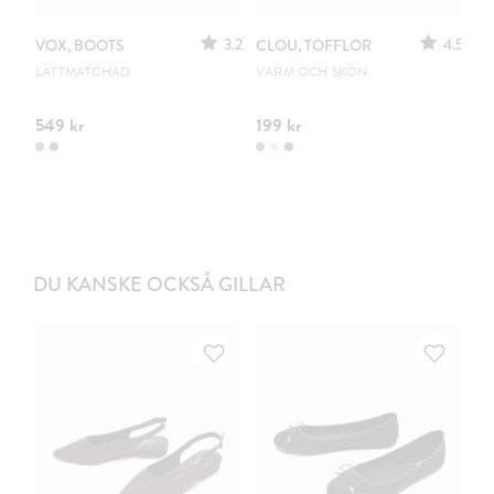
3.2
4.5
VOX, BOOTS
CLOU, TOFFLOR
C
S
LÄTTMATCHAD
VARM OCH SKÖN
PO
549 kr
199 kr
44
DU KANSKE OCKSÅ GILLAR