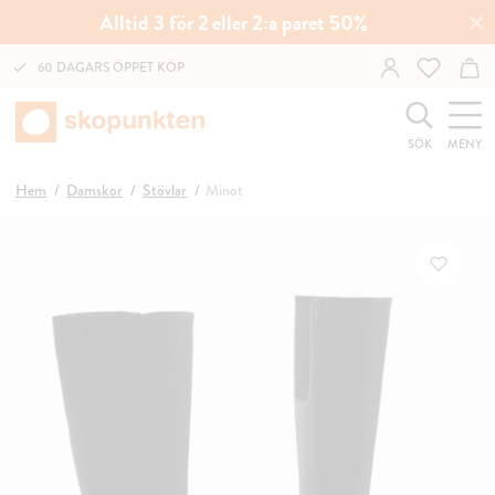
Alltid 3 för 2 eller 2:a paret 50%
60 DAGARS ÖPPET KÖP
SÖK
MENY
Hem
Damskor
Stövlar
Minot