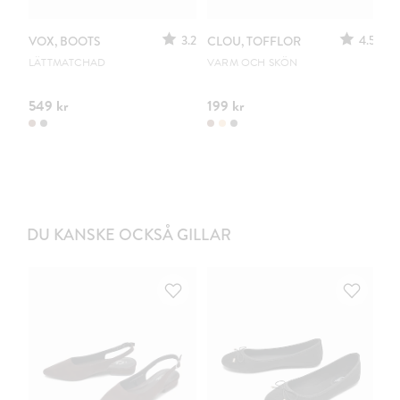
3.2
4.5
VOX, BOOTS
CLOU, TOFFLOR
C
S
LÄTTMATCHAD
VARM OCH SKÖN
PO
549 kr
199 kr
44
DU KANSKE OCKSÅ GILLAR