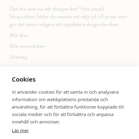
Det ska vara kul att shoppa skor! Hos oss på
Skopunkten hittar du massor att välja på till priser som
gör det ännu roligare att uppdatera skogarderoben.
Alla skor
Alla varumärken
Sitemap
Cookies
FÖLJ OSS PÅ SOCIALA MEDIER
Vi använder cookies för att samla in och analysera
information om webbplatsens prestanda och
användning, för att förbättra funktioner kopplade till
sociala medier och för att förbättra och anpassa
dinsko.se
SE MER SKOR:
innehåll och annonser.
Läs mer