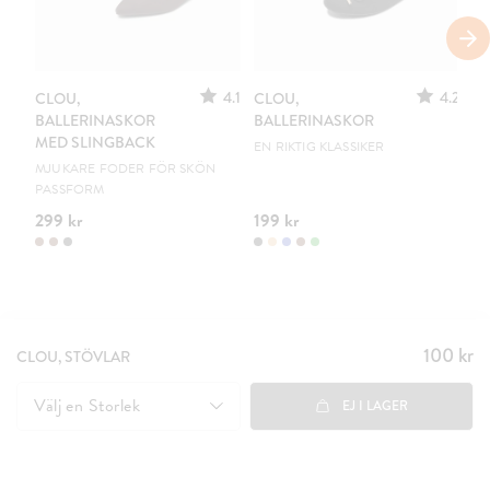
S
4.1
4.2
CLOU,
CLOU,
LE
BALLERINASKOR
BALLERINASKOR
S
MED SLINGBACK
EN RIKTIG KLASSIKER
UR
MJUKARE FODER FÖR SKÖN
PASSFORM
299 kr
199 kr
15
100 kr
Pris
:
CLOU, STÖVLAR
100 kr
Välj en
Storlek
EJ I LAGER