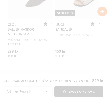
SÄNKT PRIS
4.1
4.4
CLOU,
LEJON,
C
BALLERINASKOR
SANDALER
B
MED SLINGBACK
URSPRUNGLIGT PRIS: 249 KR
EN
MJUKARE FODER FÖR SKÖN
PASSFORM
299 kr
150 kr
19
899 kr
Pris
:
CLOU, VARMFODRADE STÖVLAR MED INBYGGD BRODD
899 kr
Välj en
Storlek
LÄGG I VARUKORG