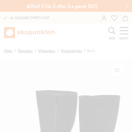
Alltid 3 för 2 eller 2:a paret 50%
60 DAGARS ÖPPET KÖP
SÖK
MENY
Hem
Damskor
Vinterskor
Vinterstövlar
Berit