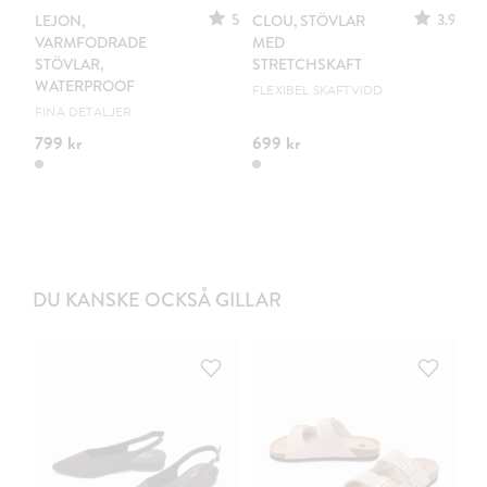
5
3.9
LEJON,
CLOU, STÖVLAR
VO
VARMFODRADE
MED
M
STÖVLAR,
STRETCHSKAFT
S
WATERPROOF
FLEXIBEL SKAFTVIDD
DR
FINA DETALJER
799 kr
699 kr
69
DU KANSKE OCKSÅ GILLAR