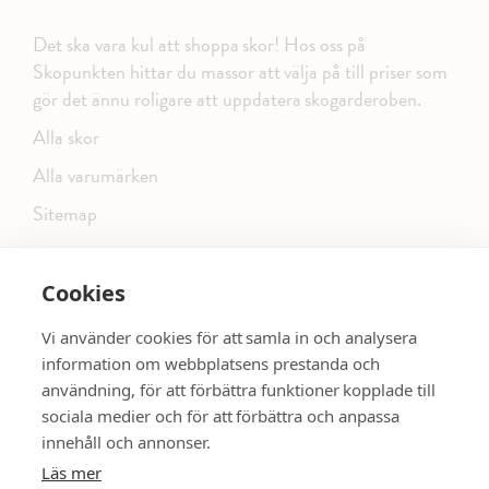
Det ska vara kul att shoppa skor! Hos oss på
Skopunkten hittar du massor att välja på till priser som
gör det ännu roligare att uppdatera skogarderoben.
Alla skor
Alla varumärken
Sitemap
Cookies
FÖLJ OSS PÅ SOCIALA MEDIER
Vi använder cookies för att samla in och analysera
information om webbplatsens prestanda och
användning, för att förbättra funktioner kopplade till
sociala medier och för att förbättra och anpassa
dinsko.se
SE MER SKOR:
innehåll och annonser.
Läs mer