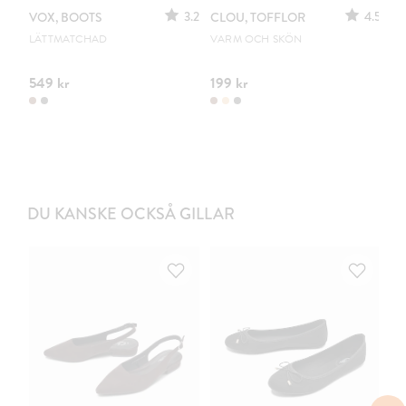
3.2
4.5
VOX, BOOTS
CLOU, TOFFLOR
C
S
LÄTTMATCHAD
VARM OCH SKÖN
PO
549 kr
199 kr
44
DU KANSKE OCKSÅ GILLAR