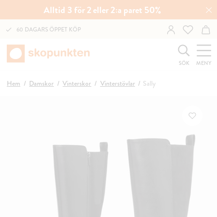
Alltid 3 för 2 eller 2:a paret 50%
60 DAGARS ÖPPET KÖP
SÖK
MENY
Hem
Damskor
Vinterskor
Vinterstövlar
Sally