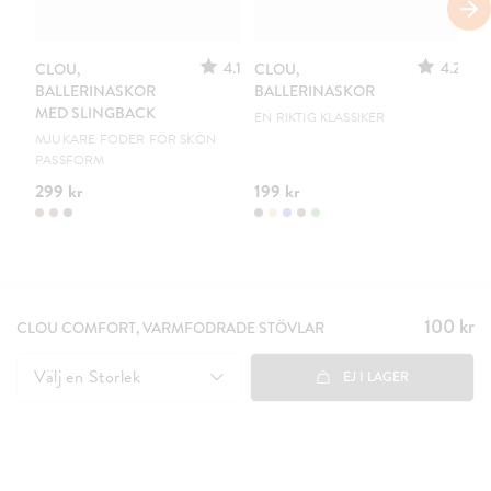
S
4.1
4.2
CLOU,
CLOU,
LE
BALLERINASKOR
BALLERINASKOR
S
MED SLINGBACK
EN RIKTIG KLASSIKER
UR
MJUKARE FODER FÖR SKÖN
PASSFORM
299 kr
199 kr
15
100 kr
Pris
:
CLOU COMFORT, VARMFODRADE STÖVLAR
100 kr
Välj en
Storlek
EJ I LAGER