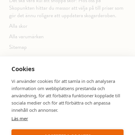
Det ska vara kul att shoppa skor! Hos oss på
Skopunkten hittar du massor att välja på till priser som
gör det ännu roligare att uppdatera skogarderoben.
Alla skor
Alla varumärken
Sitemap
Cookies
FÖLJ OSS PÅ SOCIALA MEDIER
Vi använder cookies för att samla in och analysera
information om webbplatsens prestanda och
användning, för att förbättra funktioner kopplade till
sociala medier och för att förbättra och anpassa
dinsko.se
SE MER SKOR:
innehåll och annonser.
Läs mer