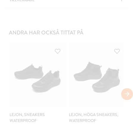
ANDRA HAR OCKSÅ TITTAT PÅ
C
LEJON, SNEAKERS
LEJON, HÖGA SNEAKERS,
LE
WATERPROOF
WATERPROOF
V
K
W