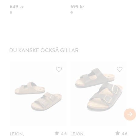
649 kr
699 kr
69
DU KANSKE OCKSÅ GILLAR
S
4.6
4.6
LEJON,
LEJON,
ST