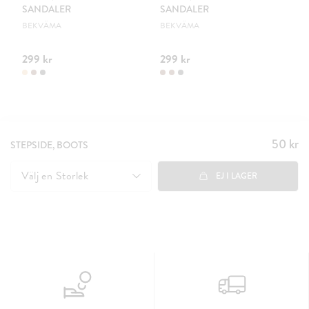
SANDALER
SANDALER
S
BEKVÄMA
BEKVÄMA
UR
299 kr
299 kr
20
50 kr
Pris
:
STEPSIDE, BOOTS
50 kr
Välj en
Storlek
EJ I LAGER