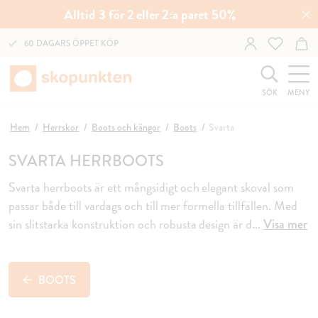
Alltid 3 för 2 eller 2:a paret 50%
60 DAGARS ÖPPET KÖP
SÖK
MENY
Hem
Herrskor
Boots och kängor
Boots
Svarta
SVARTA HERRBOOTS
Svarta herrboots är ett mångsidigt och elegant skoval som
passar både till vardags och till mer formella tillfällen. Med
sin slitstarka konstruktion och robusta design är d
...
Visa mer
BOOTS