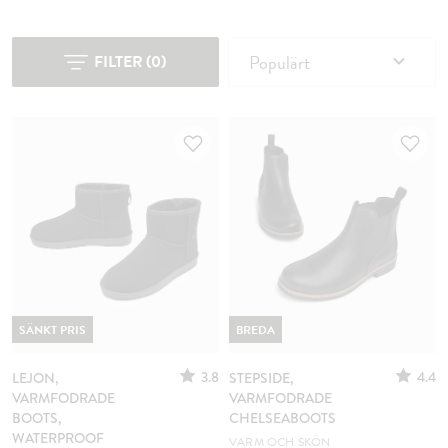
Populärt
FILTER
(
0
)
SÄNKT PRIS
BREDA
3.8
4.4
LEJON,
STEPSIDE,
VARMFODRADE
VARMFODRADE
BOOTS,
CHELSEABOOTS
WATERPROOF
VARM OCH SKÖN