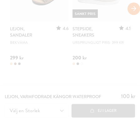
SÄNKT PRIS
S
4.6
4.5
LEJON,
STEPSIDE,
ST
SANDALER
SNEAKERS
S
BEKVÄMA
URSPRUNGLIGT PRIS: 399 KR
UR
299 kr
200 kr
35
100 kr
Pris
:
LEJON, VARMFODRADE KÄNGOR WATERPROOF
100 kr
Välj en
Storlek
EJ I LAGER