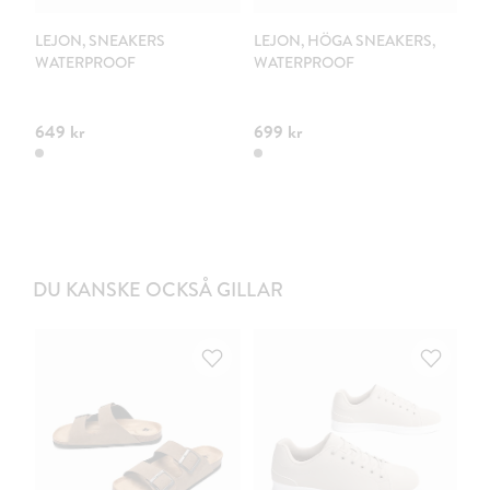
LEJON, SNEAKERS
LEJON, HÖGA SNEAKERS,
LE
WATERPROOF
WATERPROOF
V
K
W
649 kr
699 kr
69
DU KANSKE OCKSÅ GILLAR