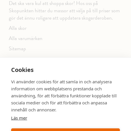
Det ska vara kul att shoppa skor! Hos oss på
Skopunkten hittar du massor att välja på till priser som
gör det ännu roligare att uppdatera skogarderoben.
Alla skor
Alla varumärken
Sitemap
Cookies
FÖLJ OSS PÅ SOCIALA MEDIER
Vi använder cookies för att samla in och analysera
information om webbplatsens prestanda och
användning, för att förbättra funktioner kopplade till
sociala medier och för att förbättra och anpassa
dinsko.se
SE MER SKOR:
innehåll och annonser.
Läs mer