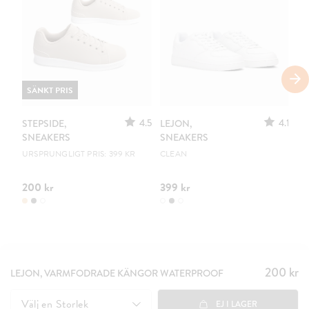
SÄNKT PRIS
4.5
4.1
STEPSIDE,
LEJON,
LE
SNEAKERS
SNEAKERS
S
URSPRUNGLIGT PRIS: 399 KR
CLEAN
B
200 kr
399 kr
29
200 kr
Pris
:
LEJON, VARMFODRADE KÄNGOR WATERPROOF
200 kr
Välj en
Storlek
EJ I LAGER