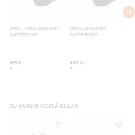
V
LEJON, HÖGA SNEAKERS,
LEJON, SNEAKERS
LE
WATERPROOF
WATERPROOF
F
K
W
CO
699 kr
649 kr
69
DU KANSKE OCKSÅ GILLAR