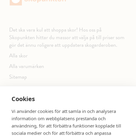
Det ska vara kul att shoppa skor! Hos oss på
Skopunkten hittar du massor att välja på till priser som
gör det ännu roligare att uppdatera skogarderoben.
Alla skor
Alla varumärken
Sitemap
Cookies
FÖLJ OSS PÅ SOCIALA MEDIER
Vi använder cookies för att samla in och analysera
information om webbplatsens prestanda och
användning, för att förbättra funktioner kopplade till
sociala medier och för att förbättra och anpassa