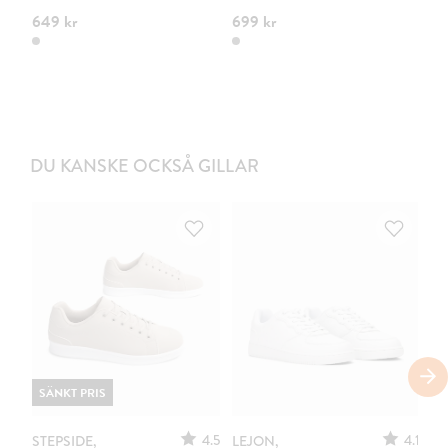
649 kr
699 kr
69
DU KANSKE OCKSÅ GILLAR
SÄNKT PRIS
4.5
4.1
STEPSIDE,
LEJON,
LE