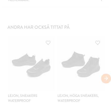
ANDRA HAR OCKSÅ TITTAT PÅ
C
LEJON, SNEAKERS
LEJON, HÖGA SNEAKERS,
LE
WATERPROOF
WATERPROOF
V
K
W