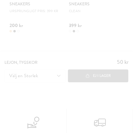
SNEAKERS
SNEAKERS
S
URSPRUNGLIGT PRIS: 399 KR
CLEAN
B
200 kr
399 kr
29
50 kr
Pris
:
LEJON, TYGSKOR
50 kr
Välj en
Storlek
EJ I LAGER